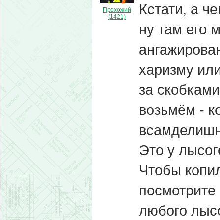
Кстати, а ч
Прохожий
(1421)
ну там его 
ангажирован
харизму или
за скобками
возьмём - к
всамделиш
Это у лысог
Чтобы копил
посмотрите 
любого лыс