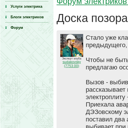
Форум электриков 
Услуги электрика
Доска позора
Блоги электриков
Форум
Стало уже кла
предыдущего, 
Чтобы не быть
Эксперт клуба
sudakovsky
предлагаю осо
(7753.00)
Вызов - выбив
рассказывает 
электроплиту 
Приехала ава
ДЭЗовскому эл
поставил два 
выбивает при