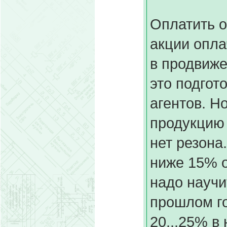
Оплатить о
акции опла
в продвиже
это подгот
агентов. Н
продукцию 
нет резона
ниже 15% о
надо научи
прошлом го
20...25% в