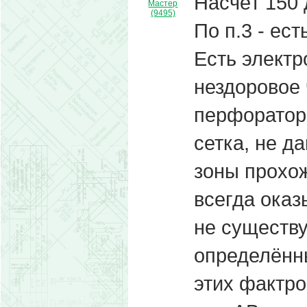
Насчёт 150 
Мастер
(9495)
По п.3 - ес
Есть элект
нездоровое 
перфоратор 
сетка, не д
зоны прохо
всегда оказ
не существу
определённ
этих фактро