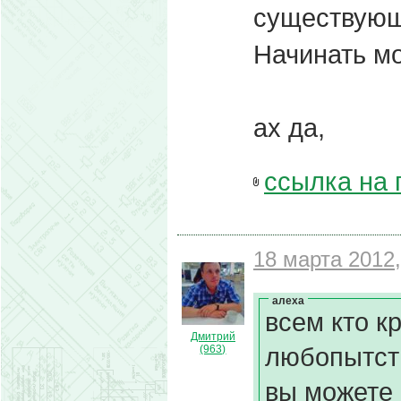
существующ
Начинать мо
ах да,
ссылка на 
18 марта 2012,
алеха
всем кто к
Дмитрий
любопытст
(963)
вы можете 