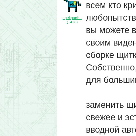
всем кто к
любопытств
npekpacHo
(1428)
вы можете 
своим виден
сборке щитк
Собственно,
для больши
заменить щи
свежее и эс
вводной авт