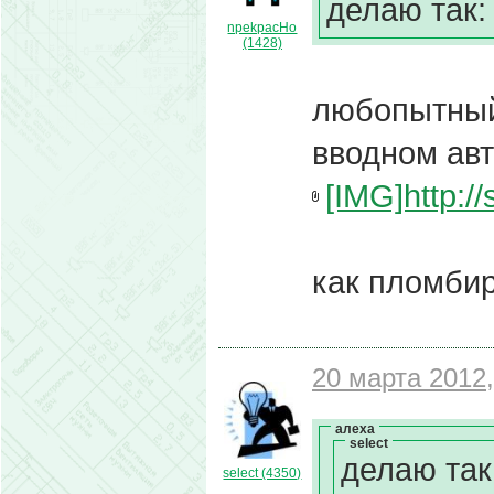
делаю так:
npekpacHo
(1428)
любопытный
вводном ав
[IMG]http://
как пломбир
20 марта 2012,
алеха
select
делаю так
select (4350)