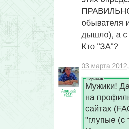
ПРАВИЛЬНО 
обывателя и
дышло), а 
Кто "ЗА"?
03 марта 2012,
Горыныч
Мужики! Д
Дмитрий
на профиль
(963)
сайтах (FA
"глупые (с