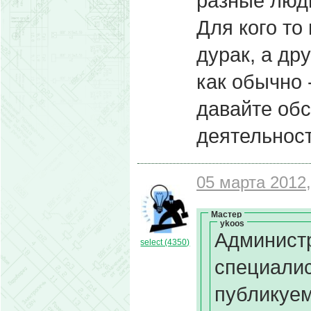
разные люд
Для кого то 
дурак, а др
как обычно
давайте об
деятельност
05 марта 2012,
Мастер
ykoos
Администр
select (4350)
специалис
публикуем