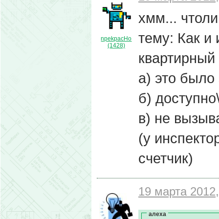
хмм... чтол
тему: Как и
npekpacHo
(1428)
квартирный 
а) это было
б) доступно
в) не вызыв
(у инспекто
счетчик)
19 марта 2012,
алеха