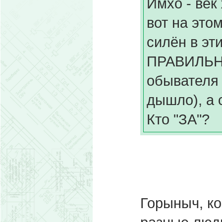
Имхо - век 
вот на этом
силён в эт
ПРАВИЛЬНО
обывателя 
дышло), а
Кто "ЗА"?
Горыныч, ко