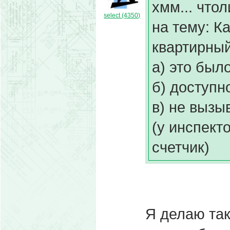
хмм... что
select (4350)
на тему: К
квартирный
а) это был
б) доступн
в) не вызы
(у инспект
счетчик)
Я делаю так: