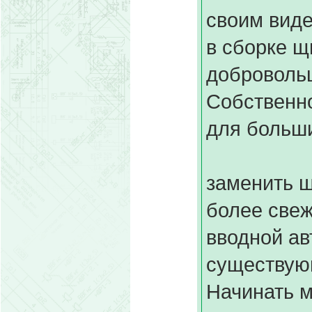
своим виде
в сборке щ
доброволь
Собственно
для больши
заменить щ
более свеж
вводной ав
существую
Начинать м