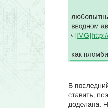
любопытны
вводном а
[IMG]http:/
как пломби
В последни
ставить, по
доделана. Н