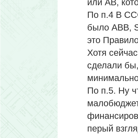
или АВ, кот
По п.4 В СС
было ABB, S
это Правило
Хотя сейчас
сделали бы,
минимально
По п.5. Ну 
малобюджет
финансиров
перый взгля