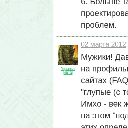
6. Больше т
проектирова
проблем.
02 марта 2012,
Мужики! Да
на профильн
Горыныч
(4813)
сайтах (FAQ
"глупые (с 
Имхо - век ж
на этом "под
этих опреде