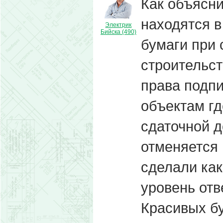
Как объясн
находятся в
Электрик
Бийска (490)
бумаги при 
строительст
права подпи
объектам гд
сдаточной д
отменяется 
сделали как
уровень отв
Красивых б