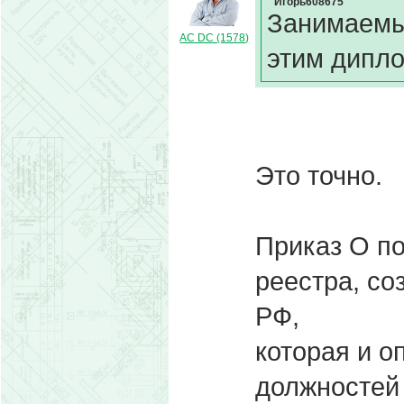
Игорь608675
Занимаемы
AC DC (1578)
этим дипло
Это точно.
Приказ О п
реестра, соз
РФ,
которая и о
должностей 