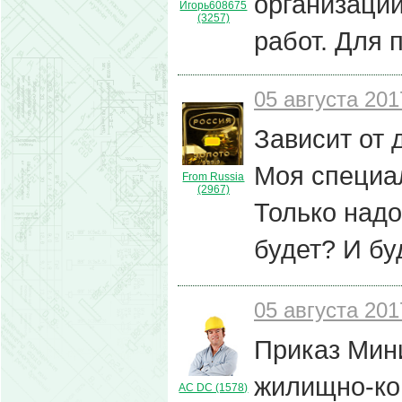
организаци
Игорь608675
(3257)
работ. Для 
05 августа 201
Зависит от 
Моя специал
From Russia
(2967)
Только надо
будет? И бу
05 августа 201
Приказ Мини
жилищно-ко
AC DC (1578)