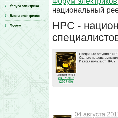
Форум электриков 
Услуги электрика
национальный рее
Блоги электриков
НРС - нацио
Форум
специалистов
Спецы! Кто вступил в НР
Сколько по деньгам выш
И какая польза от НРС?
Эксперт клуба
Из_России
(2967.00)
04 августа 201