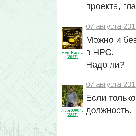
проекта, гл
07 августа 201
Можно и без
в НРС.
From Russia
(2967)
Надо ли?
07 августа 201
Если тольк
должность.
Игорь608675
(3257)