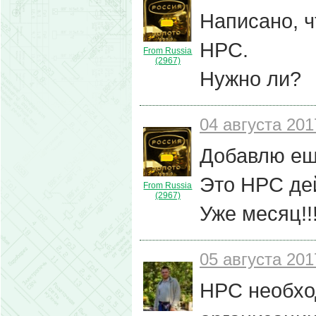
Написано, ч
НРС.
From Russia
(2967)
Нужно ли?
04 августа 201
Добавлю ещ
Это НРС дей
From Russia
(2967)
Уже месяц!!
05 августа 201
НРС необхо