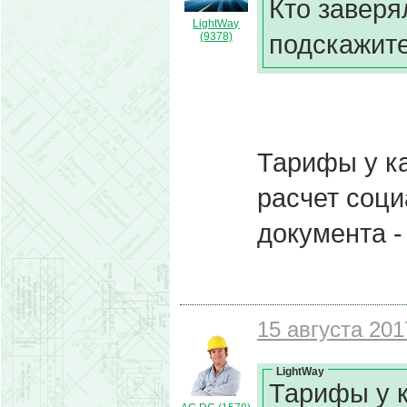
Кто заверя
LightWay
подскажит
(9378)
Тарифы у ка
расчет соци
документа -
15 августа 201
LightWay
Тарифы у к