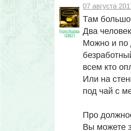
07 августа 201
Там большой
Два человека
From Russia
(2967)
Можно и по 
безработный
всем кто опл
Или на стен
под чай с м
Про должно
Вы можете з