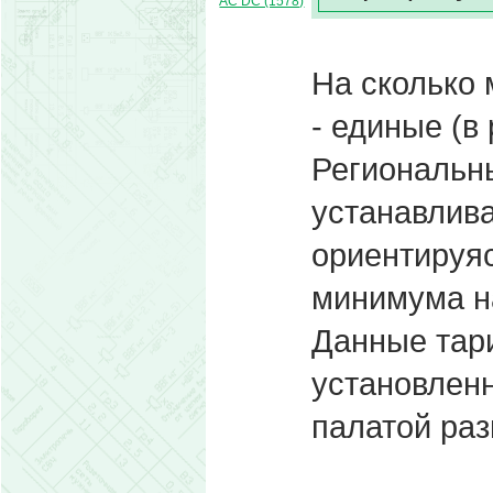
AC DC (1578)
На сколько 
- единые (в 
Региональн
устанавлив
ориентируя
минимума н
Данные тар
установлен
палатой ра