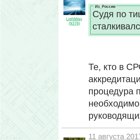
Из_России
Судя по ти
LightWay
сталкивался
(9378)
Те, кто в С
аккредитац
процедура 
необходимо
руководящи
11 августа 201