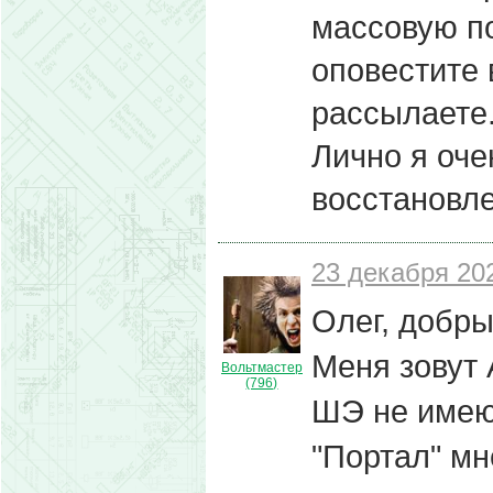
массовую по
оповестите 
рассылаете
Лично я оче
восстановле
23 декабря 202
Олег, добры
Меня зовут 
Вольтмастер
(796)
ШЭ не имею
"Портал" мн