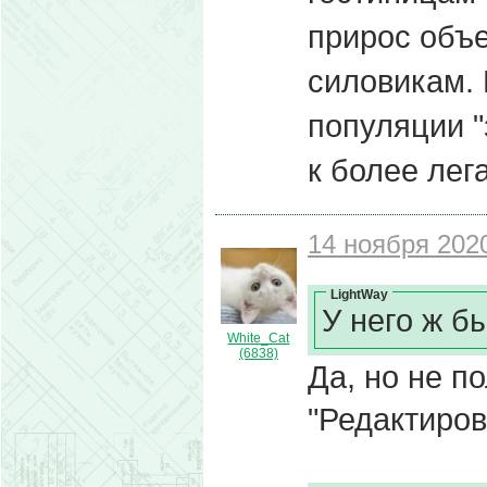
прирос объ
силовикам. 
популяции 
к более лег
14 ноября 2020
LightWay
У него ж бы
White_Cat
(6838)
Да, но не п
"Редактиров