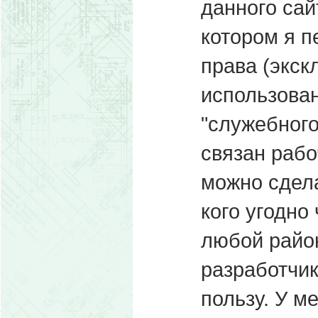
данного сай
котором я п
права (экск
использован
"служебного
связан рабо
можно сдела
кого угодно 
любой райо
разработчи
пользу. У м