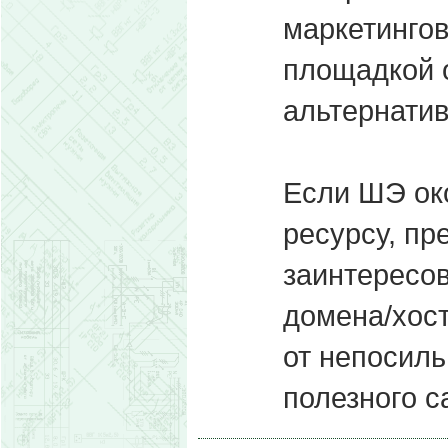
маркетинго
площадкой 
альтернатив
Если ШЭ око
ресурсу, пр
заинтересо
домена/хост
от непосил
полезного с