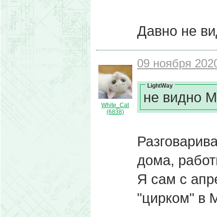
Давно не ви
09 ноября 2020
LightWay
не видно 
White_Cat
(6838)
Разговарива
дома, работ
Я сам с апр
"цирком" в 