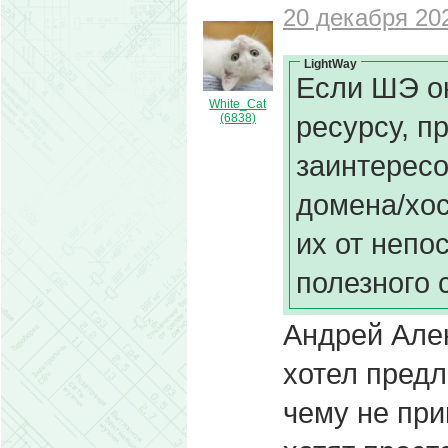
20 декабря 202
LightWay
Если ШЭ ок
White_Cat
ресурсу, п
(6838)
заинтерес
домена/хос
их от непо
полезного 
Андрей Алек
хотел предл
чему не прив