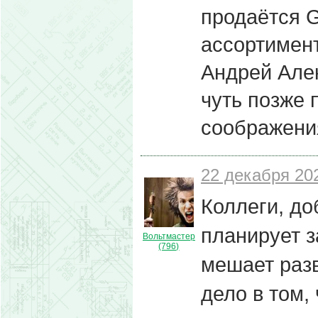
продаётся Gl
ассортимен
Андрей Алек
чуть позже 
соображени
22 декабря 202
Коллеги, до
планирует з
Вольтмастер
(796)
мешает разв
дело в том,