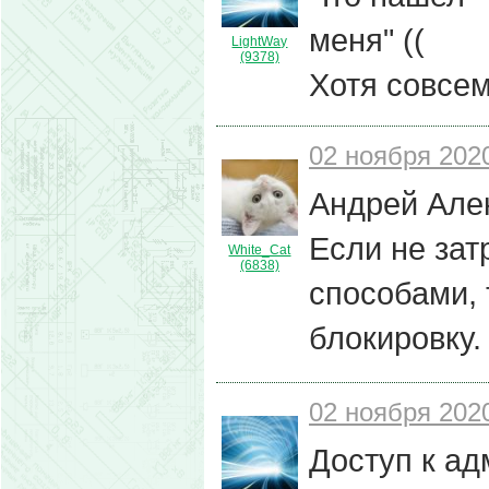
меня" ((
LightWay
(9378)
Хотя совсем
02 ноября 2020
Андрей Алек
Если не зат
White_Cat
(6838)
способами, 
блокировку.
02 ноября 2020
Доступ к ад