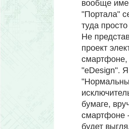
вообще имею
"Портала" с
туда просто
Не представ
проект элек
смартфоне, 
"eDesign". 
"Нормальны
исключитель
бумаге, вру
смартфоне -
будет выгляд