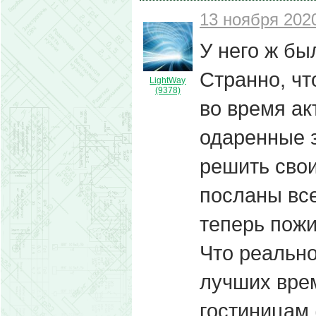
13 ноября 2020
У него ж бы
Странно, чт
LightWay
(9378)
во время ак
одаренные з
решить свои
посланы вс
теперь пожи
Что реально
лучших врем
гостиницам 