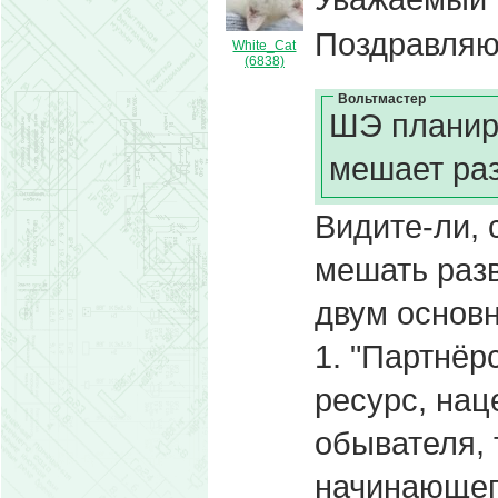
Поздравляю
White_Cat
(6838)
Вольтмастер
ШЭ планиру
мешает раз
Видите-ли, 
мешать разв
двум основ
1. "Партнёр
ресурс, нац
обывателя, 
начинающег