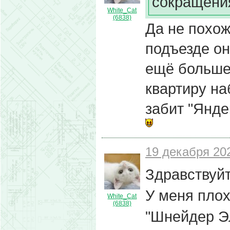
сокращения
White_Cat
(6838)
Да не похож
подъезде он
ещё больше 
квартиру н
забит "Янде
19 декабря 202
Здравствуйт
У меня плох
White_Cat
(6838)
"Шнейдер Э