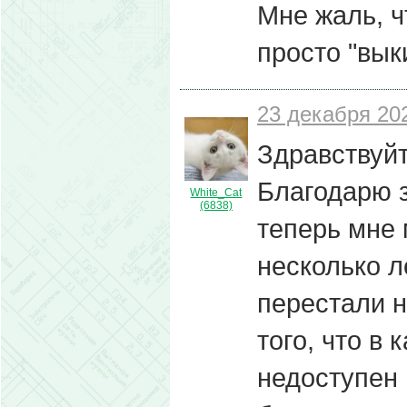
Мне жаль, ч
просто "вык
23 декабря 202
Здравствуйт
Благодарю з
White_Cat
(6838)
теперь мне 
несколько л
перестали н
того, что в 
недоступен 