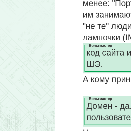
менее: "Пор
им занимаю
"не те" люди
лампочки (I
Вольтмастер
код сайта 
ШЭ.
А кому прин
Вольтмастер
Домен - да
пользовате