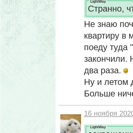
LightWay
Странно, ч
Не знаю поч
квартиру в 
поеду туда "
закончили. 
два раза.
Ну и летом 
Больше ниче
16 ноября 2020
LightWay