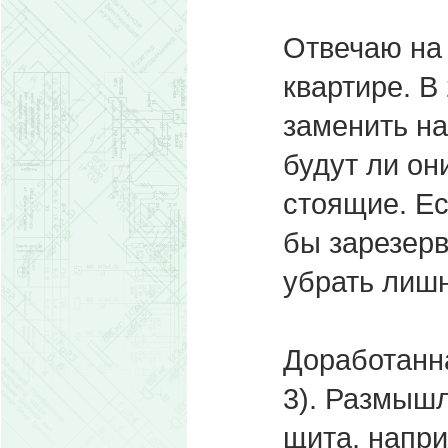
Отвечаю на 
квартире. В
заменить на
будут ли он
стоящие. Ес
бы зарезерв
убрать лишн
Доработанна
3). Размыш
щита, напри