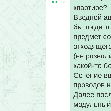
asd-tm (0)
квартире?
Вводной ав
бы тогда т
предмет со
отходящего
(не развал
какой-то б
Сечение вв
проводов н
Далее посл
модульный 