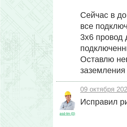
Сейчас в до
все подключ
3х6 провод 
подключенны
Оставлю не
заземления 
09 октября 202
Исправил ри
asd-tm (0)