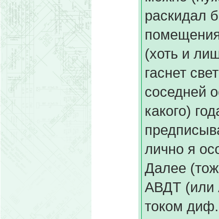
раскидал б
помещения
(хоть и ли
гаснет свет
соседней ос
какого) го
предписыв
лично я ос
Далее (тож
АВДТ (или 
током диф. 