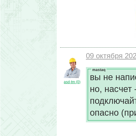
09 октября 202
mastaq
вы не напи
asd-tm (0)
но, насчет
подключайт
опасно (пр