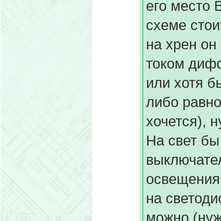
его место 
схеме стои
на хрен он
током дифф
или хотя б
либо равно
хочется), н
На свет бы
выключател
освещения 
на светоди
можно (нуж