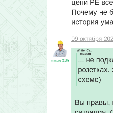
цепи РЕ все
Почему не 
история ума
09 октября 202
White_Cat
mastaq
... не по
mastaq (118)
розетках.
схеме)
Вы правы,
ситуация. 