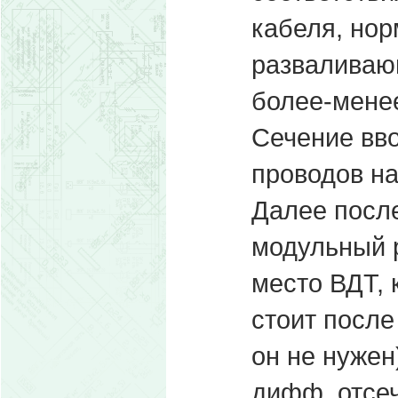
кабеля, нор
разваливающ
более-менее
Сечение вво
проводов на
Далее после
модульный р
место ВДТ, 
стоит после
он не нужен
дифф. отсеч