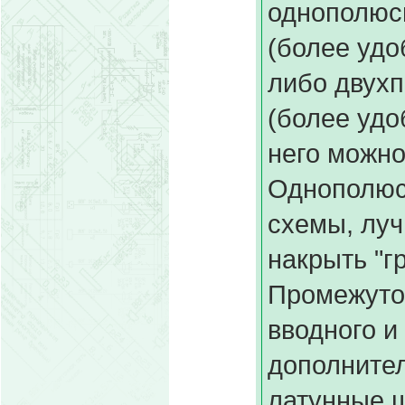
однополюс
(более удо
либо двух
(более удоб
него можно 
Однополюсн
схемы, луч
накрыть "г
Промежуточ
вводного и
дополните
латунные ш