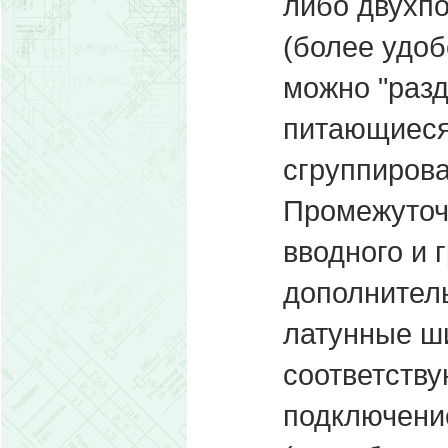
либо двухп
(более удобе
можно "разд
питающиеся
сгруппирова
Промежуточ
вводного и 
дополнител
латунные ш
соответству
подключение