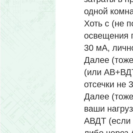
одной комнат
Хоть с (не 
освещения 
30 мА, личн
Далее (тоже
(или АВ+ВДТ
отсечки не 3
Далее (тоже
ваши нагруз
АВДТ (если 
либо через 