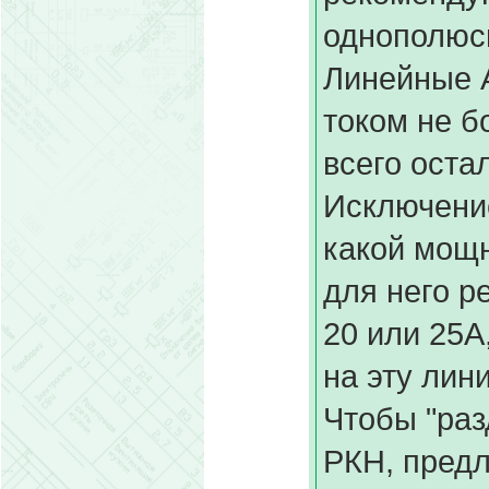
однополюсн
Линейные 
током не б
всего остал
Исключение
какой мощн
для него р
20 или 25А
на эту лин
Чтобы "раз
РКН, предл