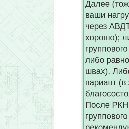
Далее (тож
ваши нагру
через АВДТ
хорошо); л
группового
либо равно
швах). Либ
вариант (в
благососто
После РКН,
группового
рекомендую