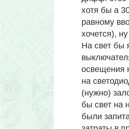
хотя бы а 
равному вв
хочется), ну
На свет бы 
выключателя
освещения н
на светодио
(нужно) зал
бы свет на 
были запита
затраты в пр