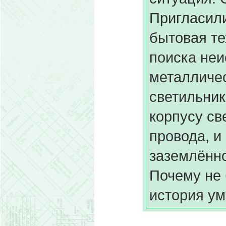
Пригласили
бытовая те
поиска неи
металличес
светильник
корпусу св
провода, и
заземлённо
Почему не 
история ум