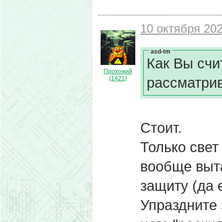
10 октября 202
asd-tm
Как Вы счи
Прохожий
рассматри
(1421)
Стоит.
Только свет
вообще выт
защиту (да 
Упраздните 