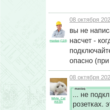
08 октября 202
вы не напис
насчет - ко
mastaq (118)
подключайте
опасно (при
08 октября 202
mastaq
... не под
White_Cat
розетках. 
(6838)