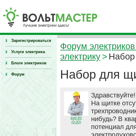
Зарегистрироваться
Форум электриков 
Услуги электрика
электрику
>
Набор
Блоги электриков
Набор для щ
Форум
Здравствуйте!
На щитке отсу
трехпроводник
нибудь? В ква
asd-tm
(0.00)
потенциал для
электродухово