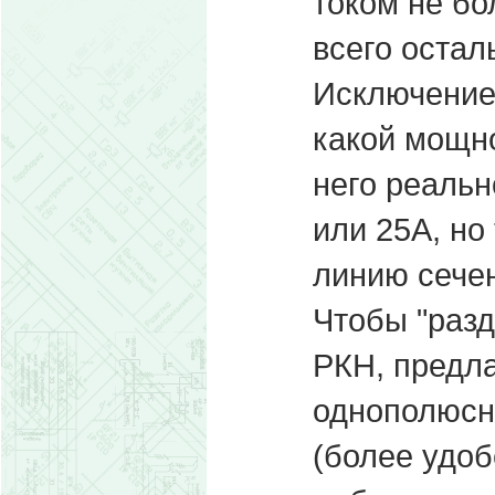
током не бо
всего остал
Исключение 
какой мощно
него реальн
или 25А, но
линию сече
Чтобы "разд
РКН, предл
однополюсн
(более удоб