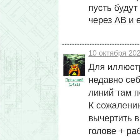
пусть будут
через АВ и 
10 октября 202
Для иллюстр
недавно себ
Прохожий
(1421)
линий там п
К сожалению
вычертить в
голове + ра