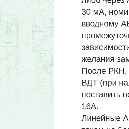
30 мА, ном
вводному АВ
промежуточн
зависимости
желания зам
После РКН, 
ВДТ (при на
поставить п
16А.
Линейные А