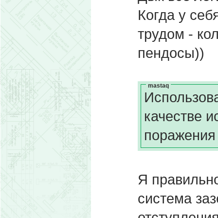
Когда у себ
трудом - ко
пендосы))
mastaq
Использов
качестве и
поражения
Я правильно
система заз
отступлени