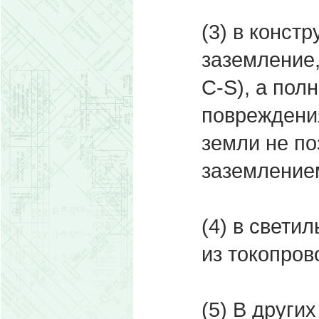
(3) в конст
заземление,
C-S), а пол
повреждени
земли не п
заземлением
(4) в свети
из токопров
(5) В други