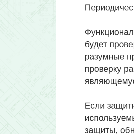
Периодичес
Функционал
будет прове
разумные пр
проверку ра
являющемус
Если защит
используем
защиты, об