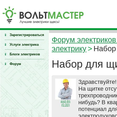
Зарегистрироваться
Форум электриков 
Услуги электрика
электрику
>
Набор
Блоги электриков
Набор для щ
Форум
Здравствуйте!
На щитке отсу
трехпроводник
нибудь? В ква
asd-tm
(0.00)
потенциал для
электродухово