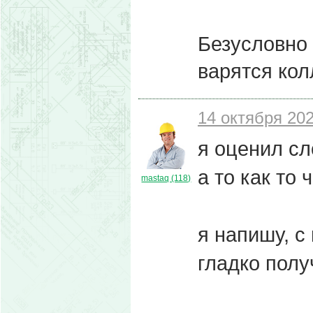
Безусловно 
варятся кол
14 октября 202
я оценил сл
а то как то
mastaq (118)
я напишу, с
гладко полу