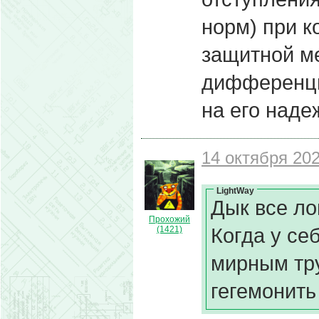
норм) при к
защитной м
дифференци
на его наде
14 октября 202
LightWay
Дык все лог
Прохожий
Когда у се
(1421)
мирным тру
гегемонить