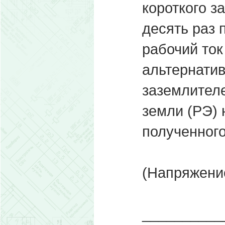
короткого з
десять раз
рабочий ток
альтернати
заземлител
земли (РЭ) 
полученног
(Напряжени
__________