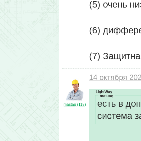
(5) очень н
(6) диффер
(7) Защитна
14 октября 202
LightWay
mastaq
есть в до
mastaq (118)
система з