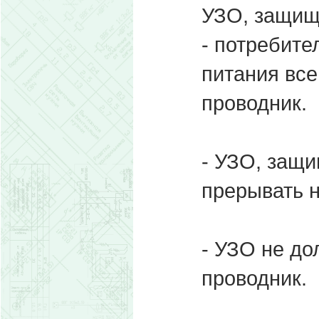
УЗО, защи
- потребите
питания все
проводник.
- УЗО, защ
прерывать 
- УЗО не д
проводник.