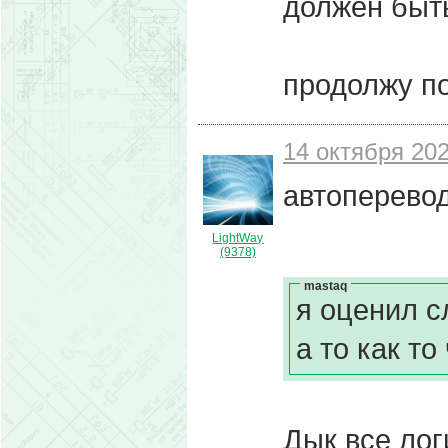
должен быть
продолжу п
14 октября 202
автоперевод
LightWay
(9378)
mastaq
я оценил с
а то как т
Дык все логи