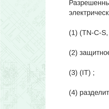
Разрешенны
электрическ
(1) (TN-C-S,
(2) защитно
(3) (IТ) ;
(4) раздели