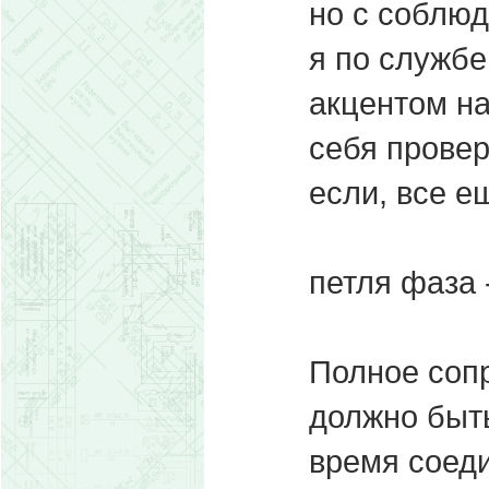
но с соблю
я по службе
акцентом на
себя прове
если, все е
петля фаза 
Полное соп
должно быть
время соеди