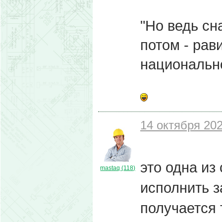
"Но ведь сн
потом - рав
национальн
14 октября 202
это одна из
mastaq (118)
исполнить з
получается 