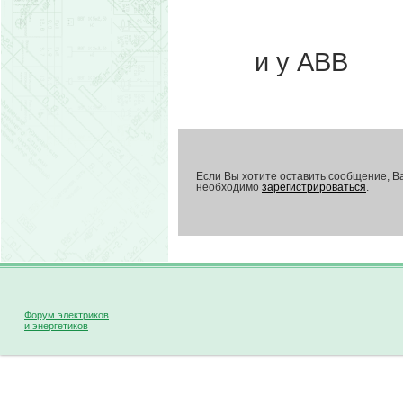
и у АВВ
Если Вы хотите оставить сообщение, В
необходимо
зарегистрироваться
.
Форум электриков
и энергетиков