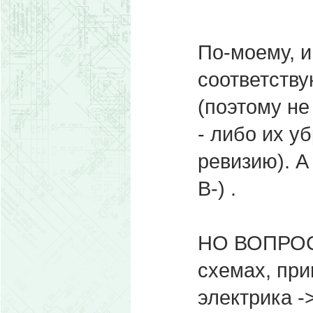
По-моему, и
соответств
(поэтому не
- либо их у
ревизию). А
B-) .
НО ВОПРОС
схемах, при
электрика -