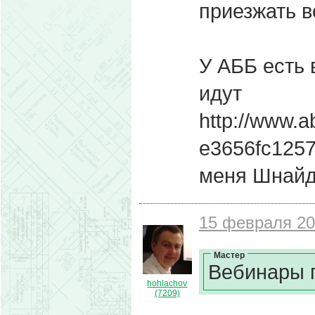
приезжать в
У АББ есть 
идут
http://www.a
e3656fc1257
меня Шнайд
15 февраля 20
Мастер
Вебинары 
hohlachov
(7209)