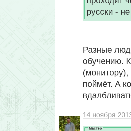
проходит ч
русски - н
Разные люд
обучению. К
(монитору), 
поймёт. А к
вдалбливат
14 ноября 2013
Мастер