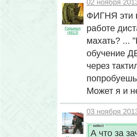
02 ноября 2013
ФИГНЯ эти 
работе дис
Горыныч
(4813)
махать? ...
обучение 
через такти
попробуешь,
Может я и не
03 ноября 2013
select
А что за з