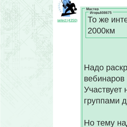
Мастер
Игорь608675
То же инт
select (4350)
2000км
Надо раскр
вебинаров 
Участвует 
группами д
Но тему на