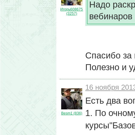
Надо раскр
Игорь608675
вебинаров 
(3257)
Спасибо за 
Полезно и у
16 ноября 2013
Есть два во
1. По очном
Besm1 (836)
курсы"Базов