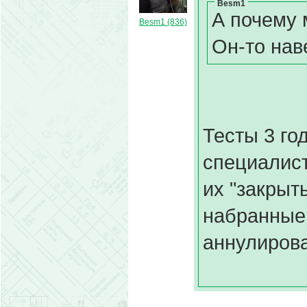
Besm1
А почему 
Besm1 (836)
Он-то наве
Тесты 3 го
специалист
их "закрыт
набранные 
аннулиров