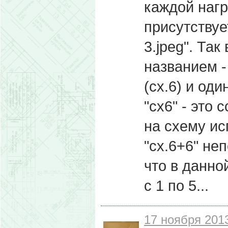
каждой нагр
присутству
3.jpeg". Так
названием -
(сх.6) и од
"сх6" - это 
на схему ис
"сх.6+6" неп
что в данно
с 1 по 5...
17 ноября 2013