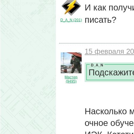
И как получ
писать?
D_A_N (201)
15 февраля 20
D_A_N
Подскажите
Мастер
(9495)
Насколько м
очное обуче