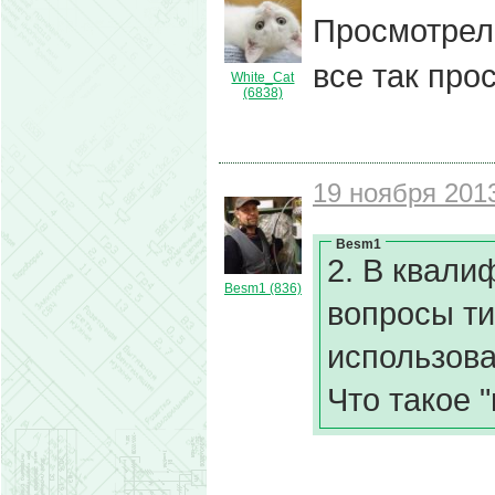
Просмотрел 
все так прос
White_Cat
(6838)
19 ноября 2013
Besm1
2. В квали
Besm1 (836)
вопросы ти
использоват
Что такое 