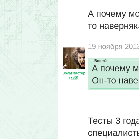
А почему м
то наверняка
19 ноября 2013
Besm1
А почему 
Вольтмастер
Он-то навер
(796)
Тесты 3 год
специалисты