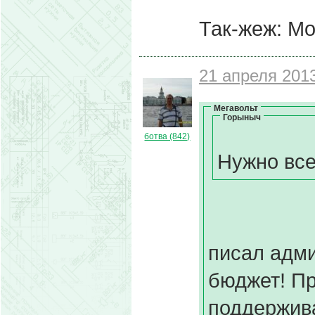
Так-жеж: Мо
21 апреля 2013
Мегавольт
Горыныч
ботва (842)
Нужно все
писал адми
бюджет! П
поддержива