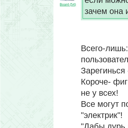
Boant (54)
зачем она 
Всего-лишь
пользовате
Зарегинься 
Короче- фиг
не у всех!
Все могут п
"электрик"!
"Дабы дурь 