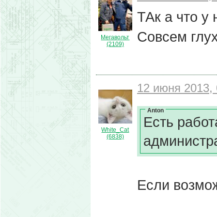
ТАк а что у
Совсем глух
Мегавольт
(2109)
12 июня 2013, 
Anton
Есть работ
White_Cat
администра
(6838)
Если возмож