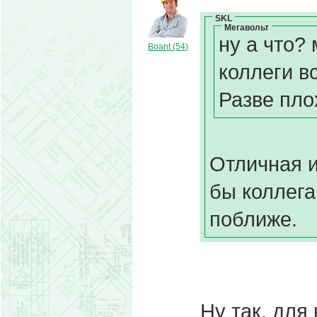
SKL
Мегавольт
ну а что? 
Boant (54)
коллеги в
Разве пло
Отличная и
бы коллега
поближе.
Ну так, для