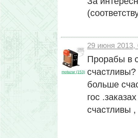
За интерес
(соответств
29 июня 2013, 
Прорабы в 
счастливы? 
motazar (153)
больше сча
гос .заказа
счастливы ,