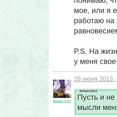
понимаю, чт
мое, или я 
работаю на
равновесие
P.S. На жизн
у меня свое
29 июня 2013, 
desperado3
Пусть и не
МахКZ (470)
мысли меня