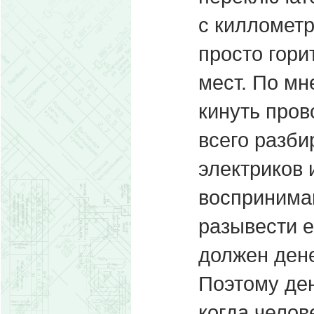
с киллометр
просто гори
мест. По мн
кинуть пров
всего разби
электриков 
воспринимаю
разывести е
должен дене
Поэтому ден
когда челов