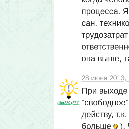
процесса. Я
сан. техник
трудозатрат
ответственн
она выше, т
28 июня 2013, 
При выходе 
"свободное"
piter220 (271)
действу, т.
больше
).