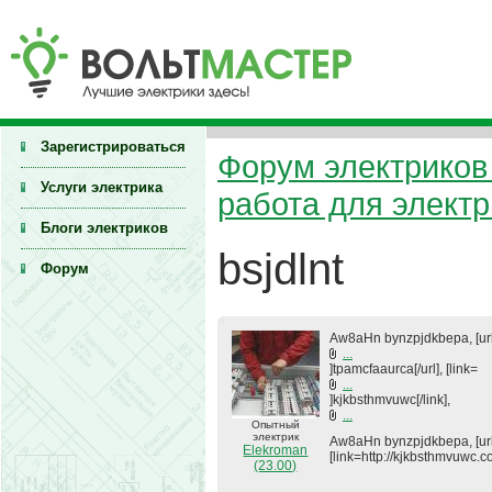
Зарегистрироваться
Форум электриков 
Услуги электрика
работа для элект
Блоги электриков
bsjdlnt
Форум
Aw8aHn bynzpjdkbepa, [ur
...
]tpamcfaaurca[/url], [link=
...
]kjkbsthmvuwc[/link],
...
Опытный
электрик
Aw8aHn bynzpjdkbepa, [url=
Elekroman
[link=http://kjkbsthmvuwc.c
(23.00)