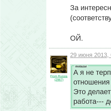
За интерес
(соответств
ОЙ.
29 июня 2013, 
motazar
А я не тер
From Russia
отношения 
(2967)
Это делает
работа--- д