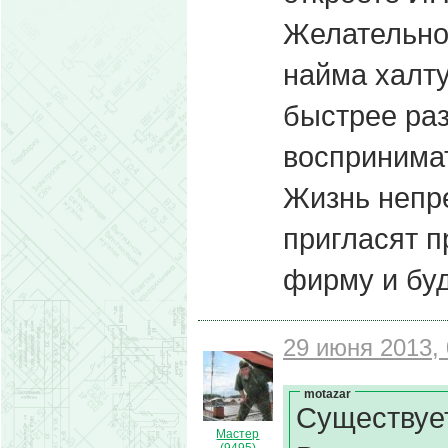
Желательно 
найма халту
быстрее раз
воспринима
Жизнь непре
пригласят п
фирму и бу
29 июня 2013, 
motazar
Существуе
Мастер