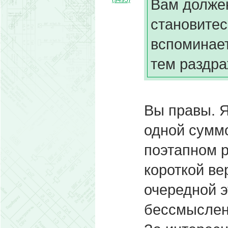
Вам должен
(9495)
становитес
вспоминает
тем раздра
Вы правы. 
одной суммо
поэтапном р
короткой ве
очередной э
бессмыслен