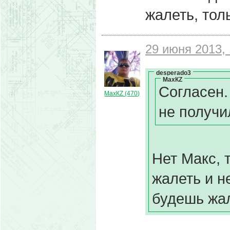
жалеть, тол
29 июня 2013, 
desperado3
МахКZ
Согласен.
МахКZ (470)
не получи
Нет Макс, 
жалеть и н
будешь жал