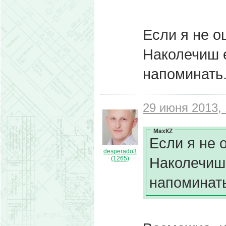
Если я не о
Наколечиш 
напоминать
29 июня 2013, 
МахКZ
Если я не 
desperado3
Наколечиш
(1265)
напоминать