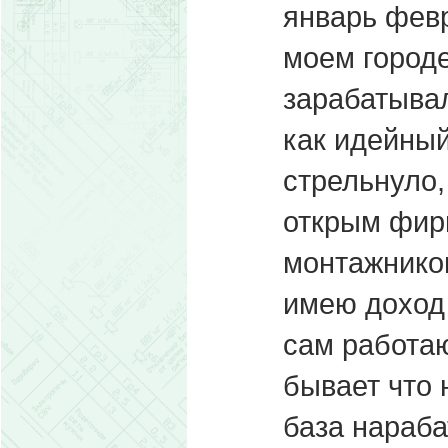
январь фев
моем городе
зарабатывал
как идейный
стрельнуло,
открым фирм
монтажников
имею доход 
сам работа
бывает что 
база нараба