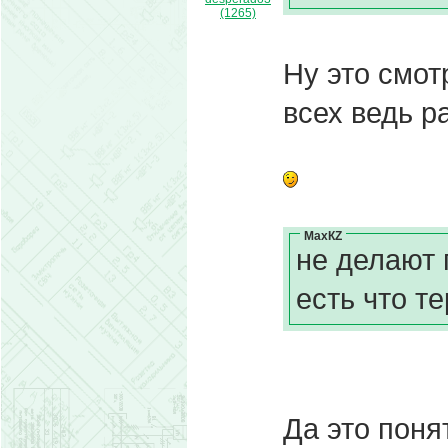
(1265)
Ну это смот
всех ведь р
МахКZ
не делают 
есть что те
Да это понят