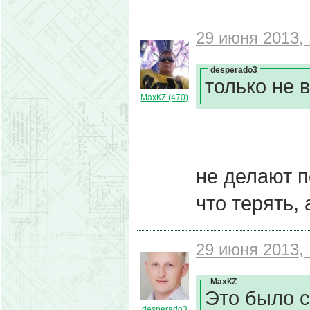
29 июня 2013, 
desperado3
только не 
МахКZ (470)
не делают п
что терять, 
29 июня 2013, 
МахКZ
Это было 
desperado3