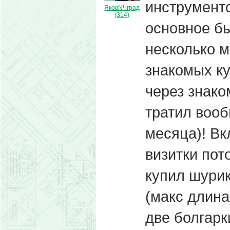
инструменто
ЯковNЧград
(314)
основное бы
несколько м
знакомых к
через знако
тратил вооб
месяца)! Вк
визитки пот
купил шурик
(макс длина
две болгарк