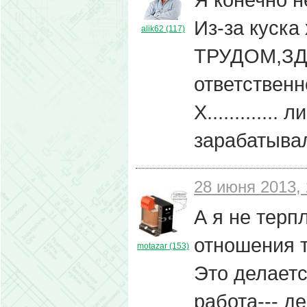
Из-за куска
alik62 (117)
ТРУДОМ,ЗД
ответственн
Х............
зарабатыва
28 июня 2013, 
А я не терп
отношения т
motazar (153)
Это делает
работа--- д