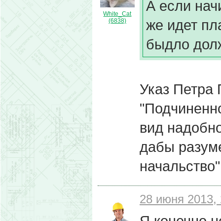
А если нач
White_Cat
же идет п
(6838)
быдло дол
Указ Петра П
"Подчиненн
вид надобно
дабы разум
начальство"
28 июня 2013, 
Я конечно н