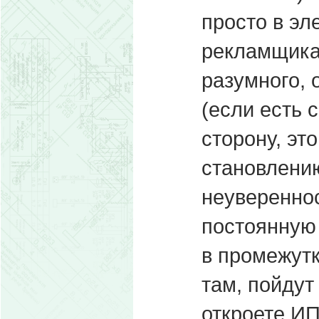
просто в эл
рекламщика,
разумного, 
(если есть 
сторону, эт
становлени
неувереннос
постоянную 
в промежутк
там, пойдут
откроете ИП