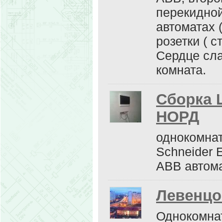
перекидной
автоматах 
розетки ( с
Сердце сла
комната.
Сборка 
НОРД
однокомнат
Schneider 
ABB автома
Левенцо
Однокомнат