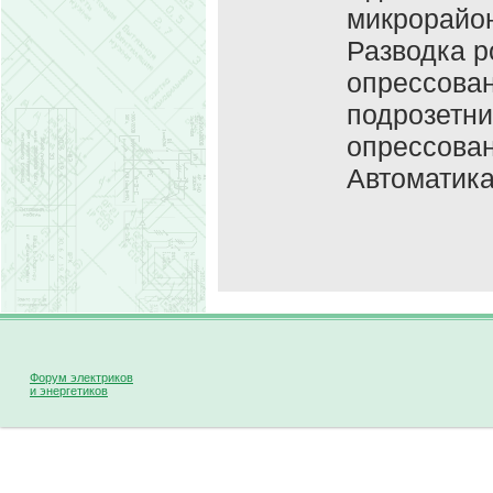
микрорайон
Разводка р
опрессован
подрозетни
опрессован
Автоматика
Форум электриков
и энергетиков