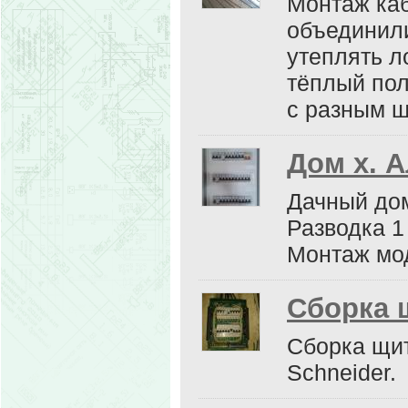
Монтаж каб
объединили
утеплять л
тёплый пол
с разным ш
Дом х. 
Дачный дом
Разводка 1 
Монтаж мод
Сборка 
Сборка щит
Schneider.