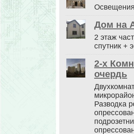
Освещения
Дом на 
2 этаж част
спутник + 
2-х Ком
очердь
Двухкомнат
микрорайон
Разводка р
опрессован
подрозетни
опрессован