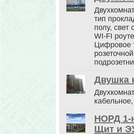
Двухкомнат
тип прокла
полу, свет
WI-FI роут
Цифровое 
розеточной
подрозетни
Двушка 
Двухкомнат
кабельное,
НОРД 1-
Щит и Э