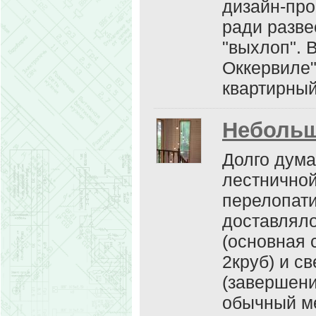
дизайн-про
ради разве
"выхлоп". 
Оккервиле"
квартирный
Небольш
Долго дума
лестничной
перелопати
доставляло
(основная 
2круб) и с
(завершени
обычный м