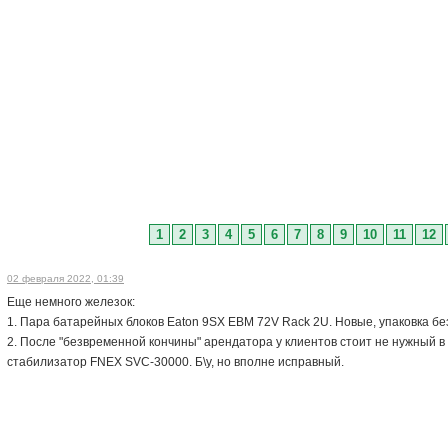
1
2
3
4
5
6
7
8
9
10
11
12
02 февраля 2022, 01:39
Еще немного железок:
1. Пара батарейных блоков Eaton 9SX EBM 72V Rack 2U. Новые, упаковка б
2. После "безвременной кончины" арендатора у клиентов стоит не нужный 
стабилизатор FNEX SVC-30000. Б\у, но вполне исправный.