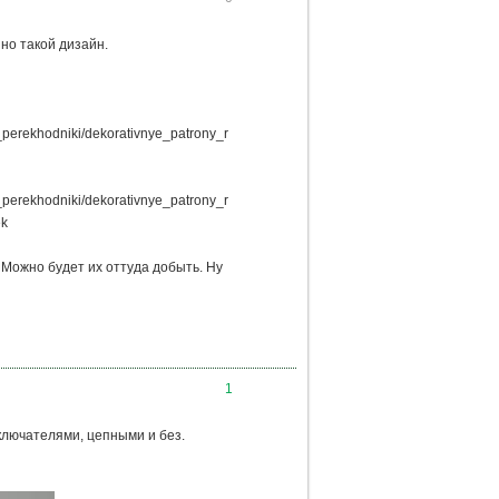
но такой дизайн.
ny_perekhodniki/dekorativnye_patrony_r
ny_perekhodniki/dekorativnye_patrony_r
ek
. Можно будет их оттуда добыть. Ну
1
ключателями, цепными и без.