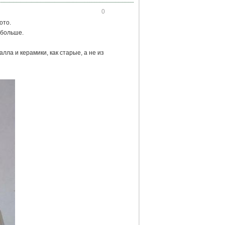
0
ото.
 больше.
лла и керамики, как старые, а не из