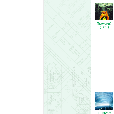
Прохожий
(1421)
LightWay