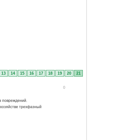
13
14
15
16
17
18
19
20
21
0
ез повреждений.
в хозяйстве трехфазный