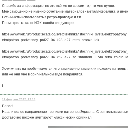
Спасибо за информацию, но это всё-же не совсем то, что мне нужно.
Мне самоценно не именно сочетание материалов - металл-керамика, а имен
Есть мысль использовать в ретро-проводке и т.п.
Посмотрел каталог ИЭК, нашёл следующее -
https://www.iek.ru/products/catalog/svetotekhnika/istochniki_sveta/elektropatro
etro/patron_podvesnoy_pal27_04_k28_e27_retro_bronza_iek
https://www.iek.ru/products/catalog/svetotekhnika/istochniki_sveta/elektropatro
etro/patron_podvesnoy_pal27_04_k52_e27_so_shnurom_1_5m_retro_zoloto_i
Хочу купить на пробу - кажется, что там именно такие или похожие патроны
или же они мне в оригинальном виде понравятся.
t
12 февраля 2022, 23:18
Павел!
На али целое направление - реплики патронов Эдисона. С вентильными вы
Достаточно похоже имитируют классический оригинал: