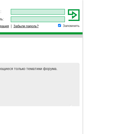
:
ь:
|
Запомнить
трация
Забыли пароль?
ающиеся только тематики форума.