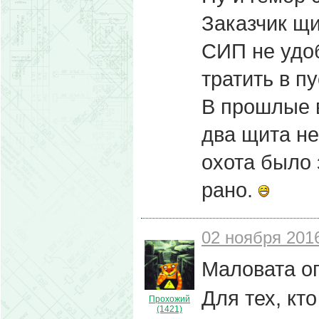
Заказчик щ
СИП не удо
тратить в п
В прошлые 
два щита не
охота было 
рано.
02 ноября 2016
Маловата о
Для тех, кт
Прохожий
(1421)