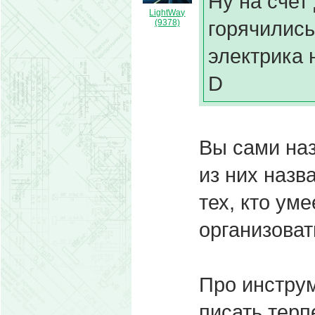
Ну на счет 
LightWay
горячились
(9378)
электрика н
D
Вы сами на
из них назв
тех, кто ум
организоват
Про инстру
писать терп