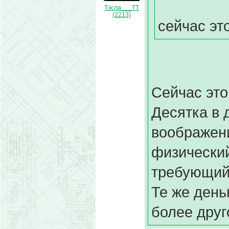
Тэсла___ТТ
(2213)
сейчас эт
Сейчас это
Десятка в 
воображени
физический
требующий
Те же день
более друг