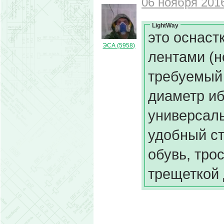
06 ноября 2016
LightWay
это оснаст
ЭСА (5958)
лентами (н
требуемый 
диаметр иб
универсаль
удобный ст
обувь, тро
трещеткой 