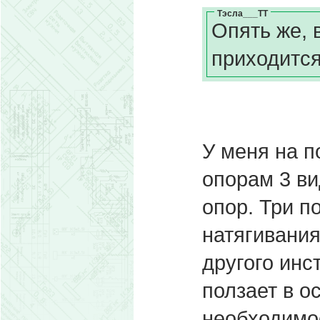
Тэсла___ТТ
Опять же, 
приходится
У меня на 
опорам 3 ви
опор. Три п
натягивания
другого инс
ползает в о
необходимо