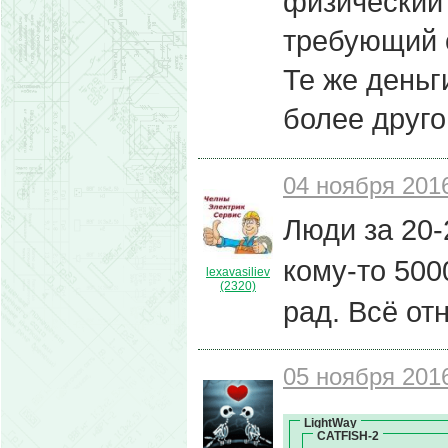
физический 
требующий 
Те же деньг
более друго
04 ноября 2016
Люди за 20-
кому-то 5000
lexavasiliev
(2320)
рад. Всё от
05 ноября 2016
LightWay
CATFISH-2