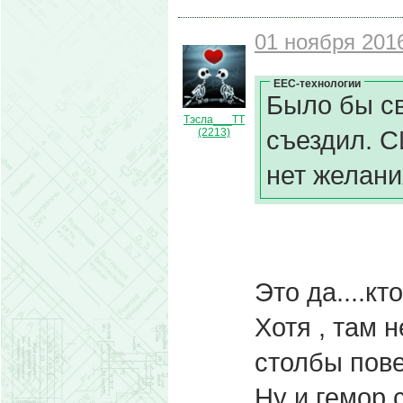
01 ноября 2016
ЕЕС-технологии
Было бы св
Тэсла___ТТ
съездил. С
(2213)
нет желани
Это да....кт
Хотя , там н
столбы пове
Ну и гемор 