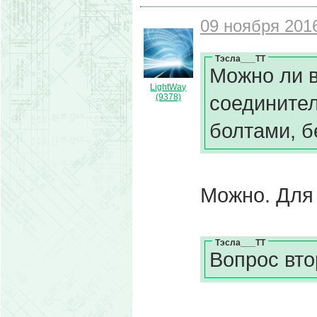
09 ноября 2016
Тэсла___ТТ
Можно ли 
LightWay
соедините
(9378)
болтами, б
Можно. Для 
Тэсла___ТТ
Вопрос вто