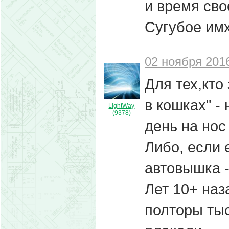
и время сво
Сугубое имх
02 ноября 2016
Для тех,кто
в кошках" -
LightWay
(9378)
день на нос
Либо, если 
автовышка -
Лет 10+ наз
полторы ты