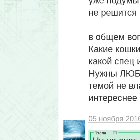
уже подумыв
не решится
в общем воп
Какие кошки
какой спец 
Нужны ЛЮБЫ
темой не вл
интереснее 
05 ноября 2016
Тэсла___ТТ