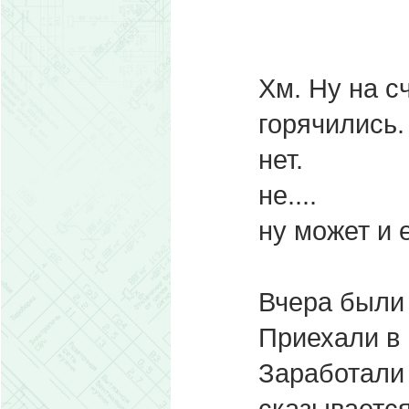
Хм. Ну на сч
горячились.
нет.
не....
ну может и 
Вчера были 
Приехали в 1
Заработали 
сказываетс