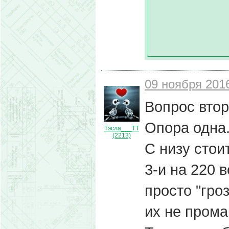
09 ноября 2016
Вопрос втор
Опора одна
Тэсла___ТТ
(2213)
С низу стои
3-и на 220 в
просто "гро
их не прома