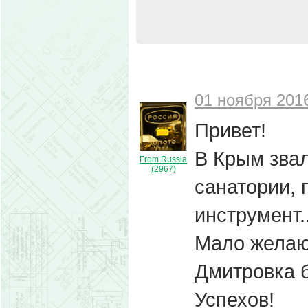
01 ноября 2016
Привет!
В Крым звал
From Russia
(2967)
санатории, 
инструмент..
Мало желаю
Дмитровка 
Успехов!