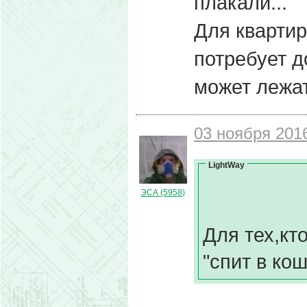
плакали...
Для кварти
потребует д
может лежа
03 ноября 2016
LightWay
ЭСА (5958)
Для тех,кт
"спит в ко