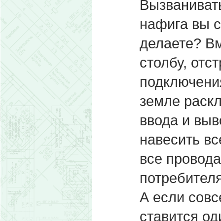
Вызванивать
нафига вы 
делаете? Вм
столбу, отс
подключения
земле раскл
ввода и выв
навесить вс
все провода
потребителя
А если совс
ставится од