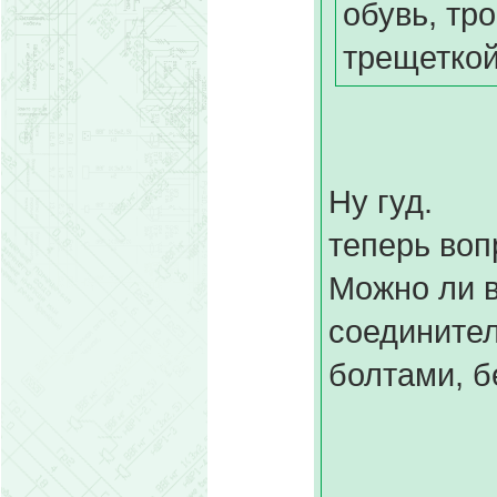
обувь, тр
трещеткой
Ну гуд.
теперь воп
Можно ли 
соедините
болтами, б