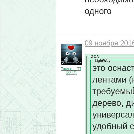
одного
09 ноября 2016
ЭСА
LightWay
это оснас
Тэсла___ТТ
(2213)
лентами (
требуемый
дерево, д
универсал
удобный с