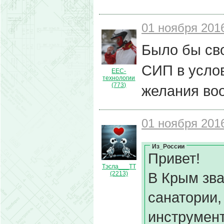
01 ноября 2016
Было бы сво
СИП в услов
ЕЕС-
технологии
(773)
желания во
01 ноября 2016
Из_России
Привет!
Тэсла___ТТ
В Крым зва
(2213)
санатории,
инструмент.