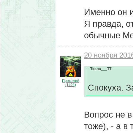
Именно он и
Я правда, о
обычные Мер
20 ноября 2016
Тэсла___ТТ
Прохожий
Спокуха. З
(1421)
Вопрос не в
тоже), - а в