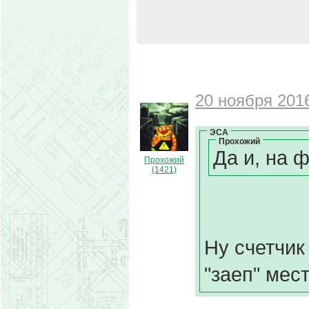
20 ноября 2016
ЭСА
Прохожий
Да и, на 
Прохожий
(1421)
Ну счетчик
"заеп" мес