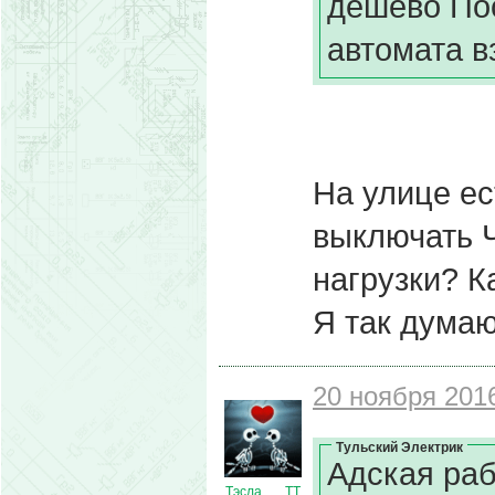
дешево По
автомата в
На улице е
выключать 
нагрузки? К
Я так дума
20 ноября 2016
Тульский Электрик
Адская раб
Тэсла___ТТ