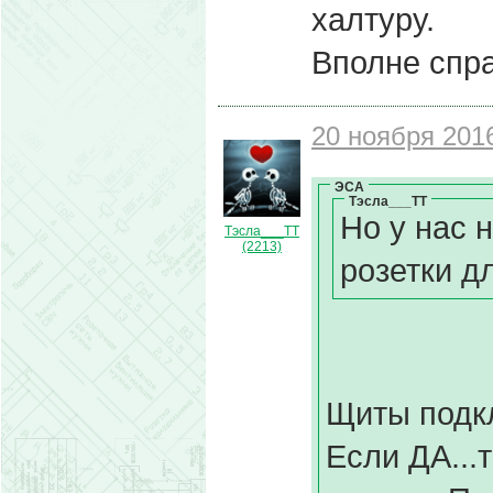
халтуру.
Вполне спр
20 ноября 2016
ЭСА
Тэсла___ТТ
Но у нас 
Тэсла___ТТ
(2213)
розетки д
Щиты подк
Если ДА...