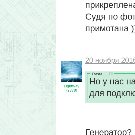
прикреплена
Судя по фот
примотана ))
20 ноября 2016
Тэсла___ТТ
Но у нас н
LightWay
для подклю
(9378)
Генератор? 