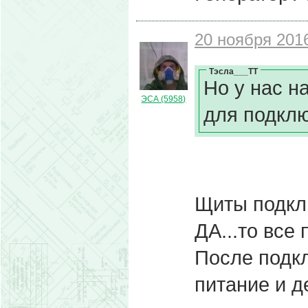
20 ноября 2016
Тэсла___ТТ
Но у нас н
ЭСА (5958)
для подклю
Щиты подкл
ДА...то все
После подкл
питание и д