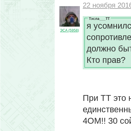
22 ноября 2016
Тэсла___ТТ
я усомнилс
ЭСА (5958)
сопротивле
должно бы
Кто прав?
При ТТ это 
единственн
4ОМ!! 30 со