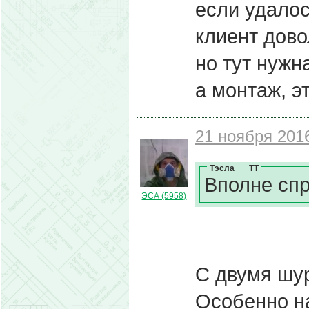
если удалос
клиент дово
но тут нужн
а монтаж, 
21 ноября 2016
Тэсла___ТТ
Вполне сп
ЭСА (5958)
С двумя шур
Особенно н