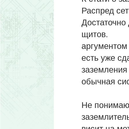
Распред сет
Достаточно 
щитов.
аргументом 
есть уже с
заземления
обычная сис
Не понимаю
заземлитель
висит на ме