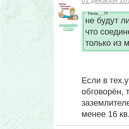
01 декабря 201
Тэсла___ТТ
не будут л
lexavasiliev
что соедин
(2320)
только из 
Если в тех.
обговорён, 
заземлителе
менее 16 кв