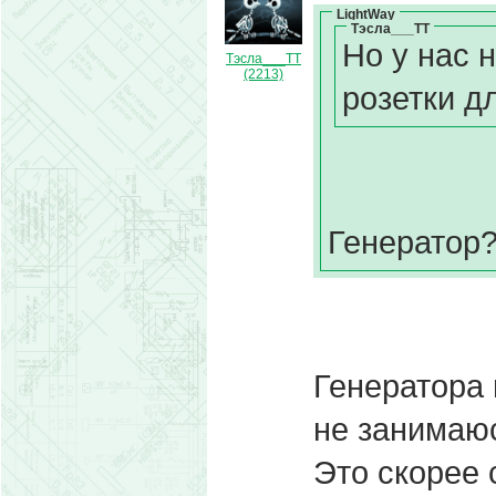
LightWay
Тэсла___ТТ
Но у нас 
Тэсла___ТТ
(2213)
розетки д
Генератор?
Генератора 
не занимаю
Это скорее 