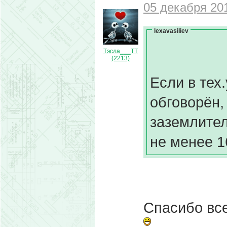
05 декабря 201
lexavasiliev
Тэсла___ТТ
(2213)
Если в тех
обговорён,
заземлител
не менее 1
Спасибо все