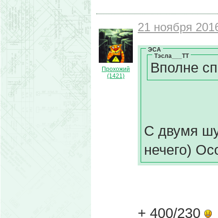
21 ноября 2016
ЭСА
Тэсла___ТТ
Вполне с
Прохожий
(1421)
С двумя ш
нечего) Ос
+ 400/230