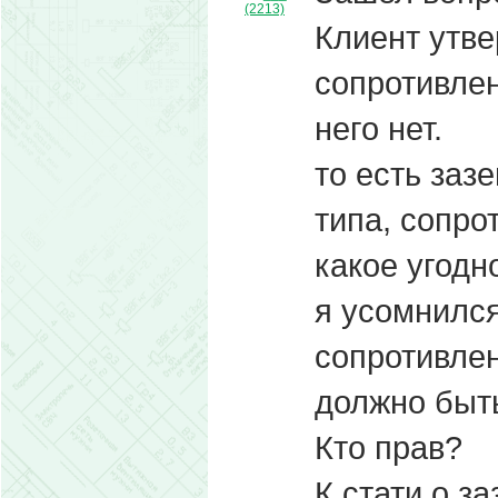
(2213)
Клиент утве
сопротивлен
него нет.
то есть заз
типа, сопро
какое угодно
я усомнился
сопротивле
должно быт
Кто прав?
К стати о з