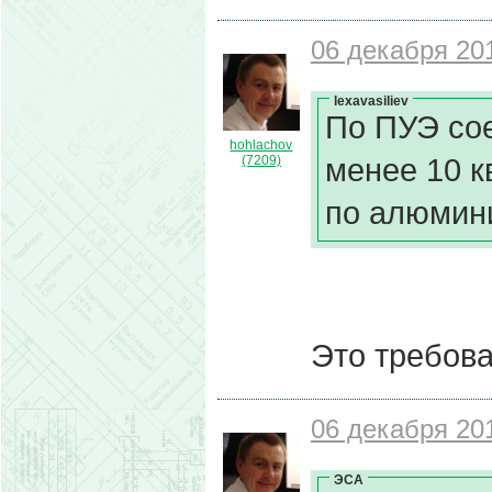
06 декабря 201
lexavasiliev
По ПУЭ со
hohlachov
менее 10 к
(7209)
по алюмин
Это требов
06 декабря 201
ЭСА