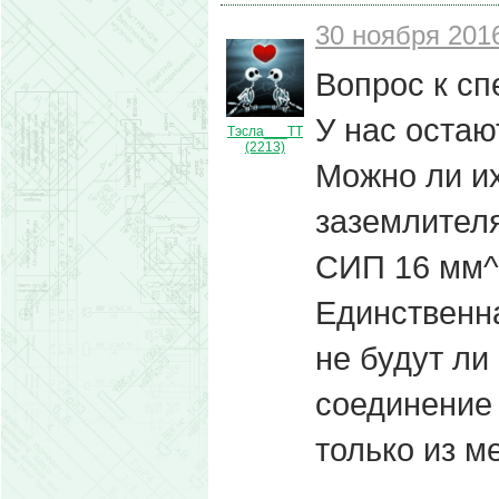
30 ноября 2016
Вопрос к сп
У нас остаю
Тэсла___ТТ
(2213)
Можно ли их
заземлител
СИП 16 мм^
Единственн
не будут ли
соединение
только из м