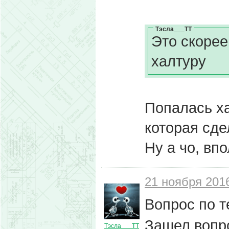
Тэсла___ТТ
Это скорее
халтуру
Попалась ха
которая сде
Ну а чо, вп
21 ноября 2016
Вопрос по т
Зашел вопро
Тэсла___ТТ