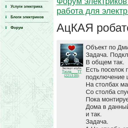
Форум электриков 
Услуги электрика
работа для элект
Блоги электриков
АцКАЯ робат
Форум
Объект по Дми
Задача. Подкл
В общем так.
Есть поселок 
Эксперт клуба
Тэсла___ТТ
подключение щ
(2213.00)
На столбах м
Со столба спу
Пока монтиру
Дома в данны
и так.
Задача.