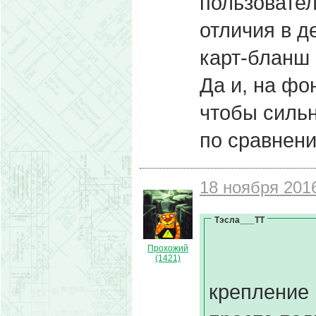
пользовател
отличия в д
карт-бланш 
Да и, на фо
чтобы сильн
по сравнени
18 ноября 2016
Тэсла___ТТ
Прохожий
(1421)
крепление 