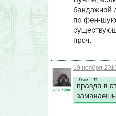
бандажной 
по фен-шую)
существующ
проч.
19 ноября 2016
Тэсла___ТТ
правда в с
ЭСА (5958)
заманаешьс