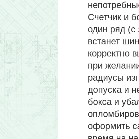
непотребные
Счетчик и б
один ряд (с
встанет ши
корректно в
при желани
радиусы изг
допуска и н
бокса и уба
опломбирова
оформить са
время на на