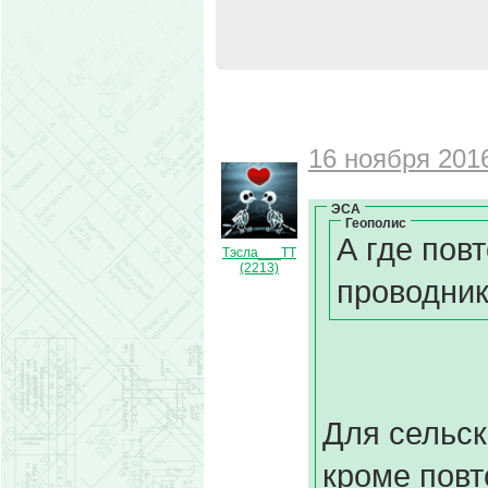
16 ноября 2016
ЭСА
Геополис
А где пов
Тэсла___ТТ
(2213)
проводни
Для сельск
кроме повт