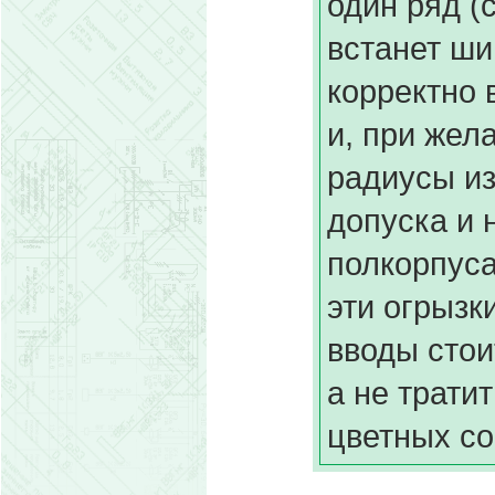
один ряд (
встанет ш
корректно 
и, при жел
радиусы из
допуска и 
полкорпуса
эти огрызк
вводы стои
а не трати
цветных со