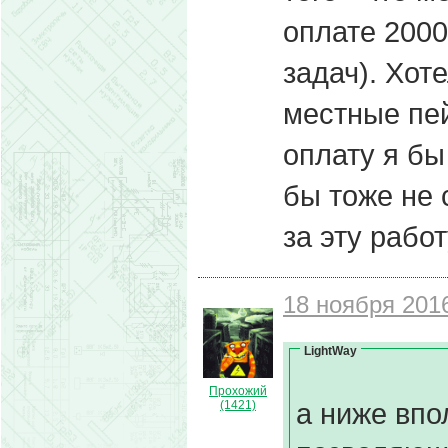
оплате 2000
задач). Хот
местные пей
оплату я бы
бы тоже не 
за эту работ
18 ноября 2016
LightWay
Прохожий
а ниже впо
(1421)