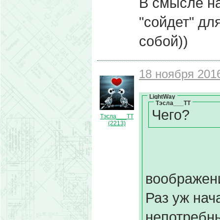
В смысле на
"сойдет" для
собой))
18 ноября 2016
LightWay
Тэсла___ТТ
Чего?
Тэсла___ТТ
(2213)
воображен
Раз уж нач
непотребны