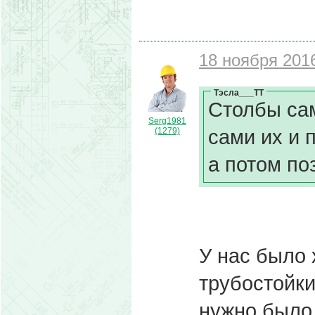
18 ноября 2016
Тэсла___ТТ
Столбы сам
Serg1981
сами их и 
(1279)
а потом по
У нас было 
трубостойки
нужно было 