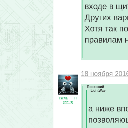
входе в щи
Других вар
Хотя так п
правилам н
18 ноября 2016
Прохожий
LightWay
Тэсла___ТТ
(2213)
а ниже вп
позволяю