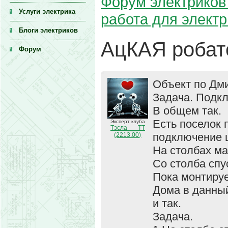
Форум электриков 
Услуги электрика
работа для элект
Блоги электриков
АцКАЯ робат
Форум
Объект по Дми
Задача. Подкл
В общем так.
Есть поселок 
Эксперт клуба
Тэсла___ТТ
подключение щ
(2213.00)
На столбах м
Со столба спу
Пока монтиру
Дома в данны
и так.
Задача.