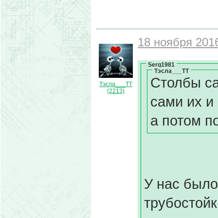
18 ноября 2016
Serg1981
Тэсла___ТТ
Столбы са
Тэсла___ТТ
(2213)
сами их и
а потом п
У нас было
трубостойк