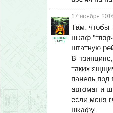
17 ноября 2016
Там, чтобы 
шкаф "творч
Прохожий
(1421)
штатную рей
В принципе,
таких ящщи
панель под 
автомат и ш
если меня г
шкафу.