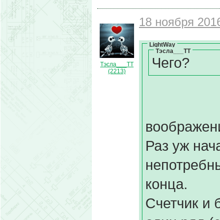
18 ноября 2016
LightWay
Тэсла___ТТ
Чего?
Тэсла___ТТ
(2213)
воображен
Раз уж нач
непотребны
конца.
Счетчик и 