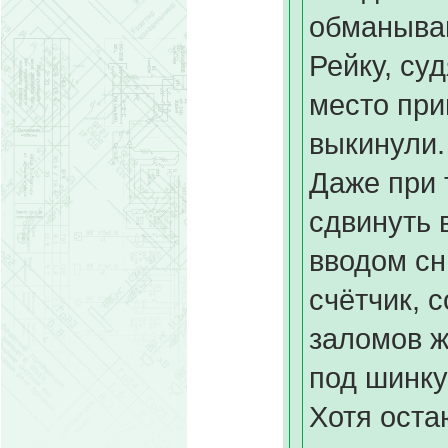
обманываю
Рейку, суд
место пр
выкинули.
Даже при 
сдвинуть в
вводом сн
счётчик, с
заломов ж
под шинку
Хотя оста