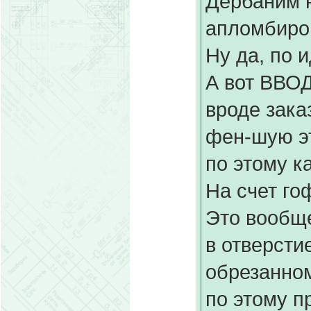
Дербаним н
апломбиро
Ну да, по 
А вот ВВОД 
вроде зака
фен-шую эт
по этому ка
На счет го
Это вообще
в отверсти
обрезанном
по этому п