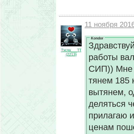
11 ноября 2016
Kondor
Здравствуй
Тэсла___ТТ
работы вал
(2213)
СИП)) Мне 
тянем 185 
вытянем, о
деляться ч
прилагаю и
ценам поше