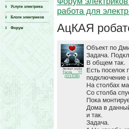
Форум электриков 
Услуги электрика
работа для элект
Блоги электриков
АцКАЯ робат
Форум
Объект по Дми
Задача. Подкл
В общем так.
Есть поселок 
Эксперт клуба
Тэсла___ТТ
подключение щ
(2213.00)
На столбах м
Со столба спу
Пока монтиру
Дома в данны
и так.
Задача.