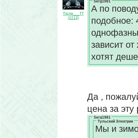
Serg1981
А по повод
Тэсла___ТТ
подобное: 
(2213)
однофазный
зависит от
хотят деше
Да , пожалу
цена за эту 
Serg1981
Тульский Электрик
Мы и зимо