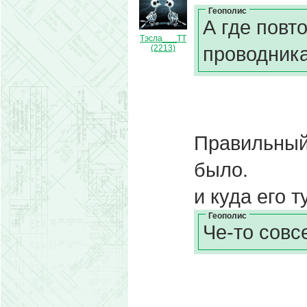
Геополис
А где повт
Тэсла___ТТ
проводник
(2213)
Правильный 
было.
и куда его 
Геополис
Че-то совс