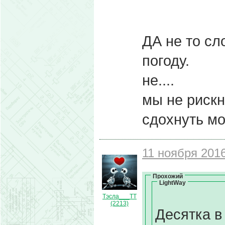
ДА не то сл
погоду.
не....
мы не рискн
сдохнуть м
11 ноября 2016
Прохожий
LightWay
Тэсла___ТТ
(2213)
Десятка в 