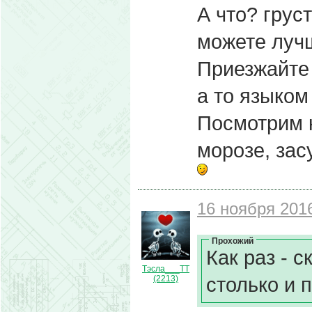
А что? грус
можете луч
Приезжайте 
а то языком
Посмотрим к
морозе, зас
16 ноября 2016
Прохожий
Как раз - с
Тэсла___ТТ
столько и 
(2213)