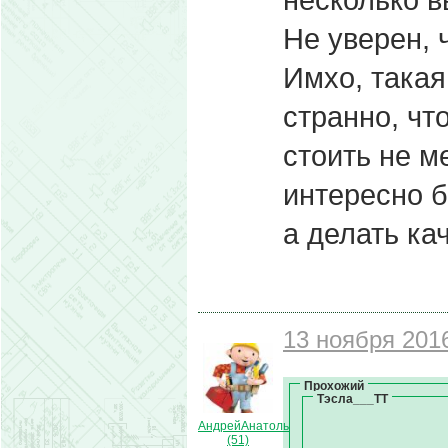
Не уверен, 
Имхо, такая
странно, чт
стоить не м
интересно б
а делать ка
13 ноября 2016
Прохожий
Тэсла___ТТ
АндрейАнатольевич
(51)