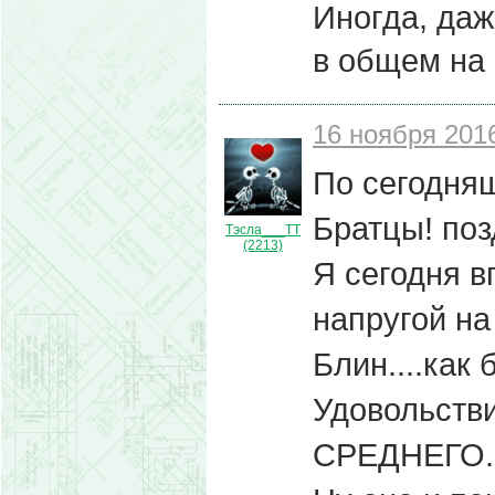
Иногда, даж
в общем н
16 ноября 2016
По сегодня
Братцы! поз
Тэсла___ТТ
(2213)
Я сегодня 
напругой на
Блин....как
Удовольств
СРЕДНЕГО.