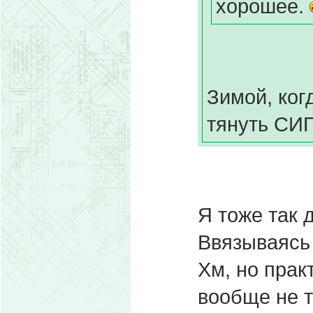
хорошее.
Зимой, когд
тянуть СИП
Я тоже так 
Ввязываясь 
Хм, но прак
вообще не т