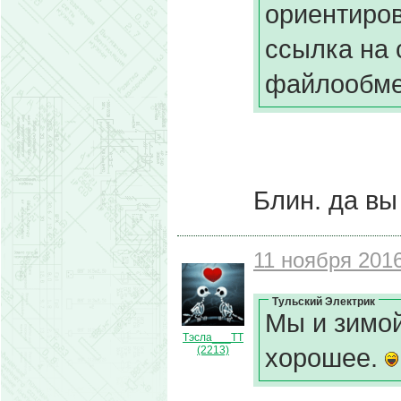
ориентиров
ссылка на с
файлообме
Блин. да в
11 ноября 2016
Тульский Электрик
Мы и зимой
Тэсла___ТТ
хорошее.
(2213)