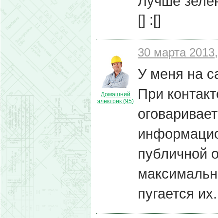
Лучше зеленк
[] :[]
30 марта 2013,
У меня на 
При контакт
Домашний
электрик (95)
оговаривает
информацио
публичной 
максимальны
пугается их.