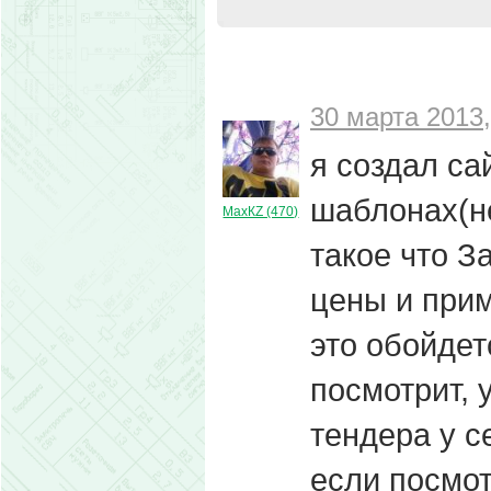
30 марта 2013,
я создал са
шаблонах(н
МахКZ (470)
такое что З
цены и прим
это обойдет
посмотрит, у
тендера у с
если посмот