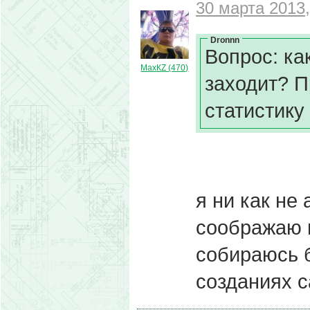
30 марта 2013,
Dronnn
Вопрос: ка
МахКZ (470)
заходит? 
статистику
я ни как не 
соображаю в
собираюсь 
созданиях с