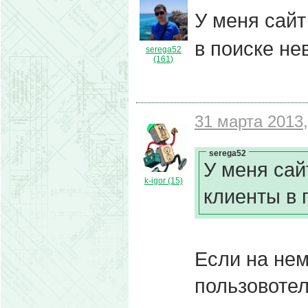
У меня сайт
в поиске не
serega52
(161)
31 марта 2013,
serega52
У меня сай
k-igor (15)
клиенты в 
Если на нем
пользовотел