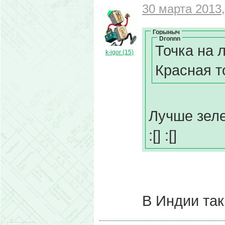
30 марта 2013,
Горыныч
Dronnn
Точка на 
k-igor (15)
Красная т
Лучше зеле
:[] :[]
В Индии так