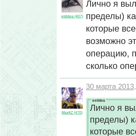
Лично я выл
пределы) ка
estidea (407)
которые все
возможно эт
операцию, п
сколько опе
30 марта 2013,
estidea
Лично я вы
МахКZ (470)
пределы) к
которые вс