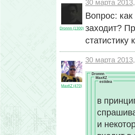
30 марта 2013,
Вопрос: как
заходит? П
Dronnn (1300)
статистику 
30 марта 2013,
Dronnn
МахКZ
estidea
МахКZ (470)
в принци
спрашива
и некото