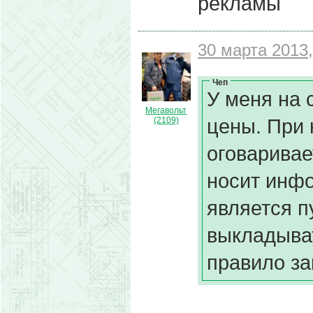
рекламы
30 марта 2013,
Чеп
У меня на
Мегавольт
цены. При 
(2109)
оговаривае
носит инф
является п
выкладыват
правило за