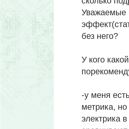
сколько по
Уважаемые к
эффект(стат
без него?
У кого како
порекоменд
-у меня есть
метрика, но
электрика в