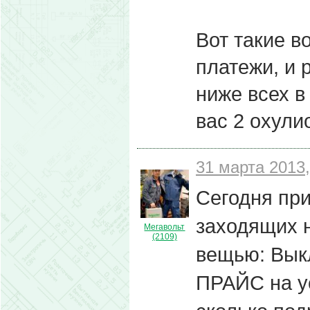
Вот такие во
платежи, и 
ниже всех в 
вас 2 охулио
31 марта 2013,
Сегодня пр
заходящих н
Мегавольт
(2109)
вещью: Вык
ПРАЙС на у