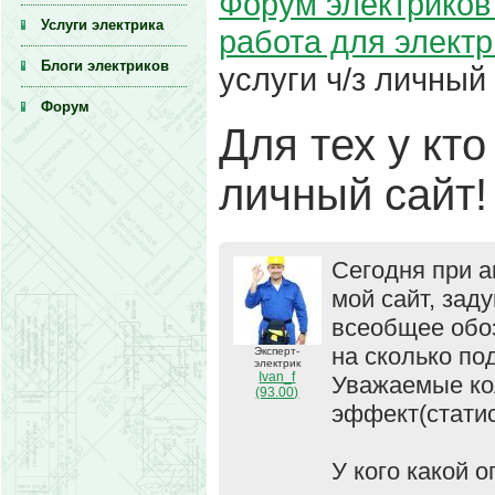
Форум электриков 
Услуги электрика
работа для элект
Блоги электриков
услуги ч/з личный 
Форум
Для тех у кто
личный сайт!
Сегодня при а
мой сайт, зад
всеобщее обо
на сколько п
Эксперт-
электрик
Ivan_f
Уважаемые кол
(93.00)
эффект(статис
У кого какой 