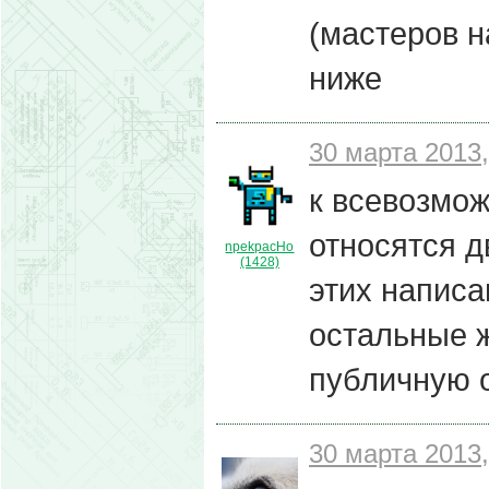
(мастеров н
ниже
30 марта 2013,
к всевозмож
относятся д
npekpacHo
(1428)
этих написа
остальные ж
публичную о
30 марта 2013,