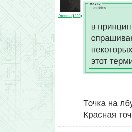
МахКZ
estidea
Dronnn (1300)
в принцип
спрашиваю
некоторых
этот терми
Точка на лб
Красная точ