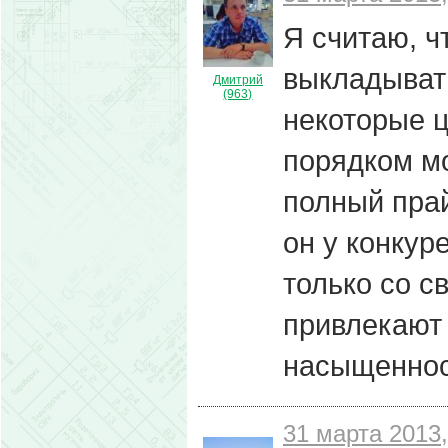
Я считаю, ч
выкладыват
Дмитрий
(963)
некоторые 
порядком м
полный прай
он у конкур
только со с
привлекают 
насыщенност
31 марта 2013,