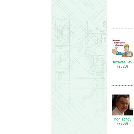
lexavasiliev
(2320)
hohlachov
(7209)