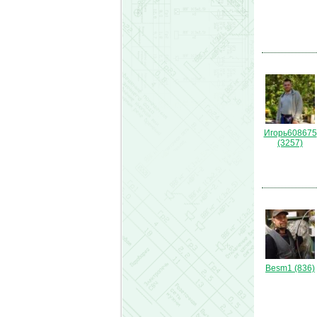
Игорь608675
(3257)
Besm1 (836)