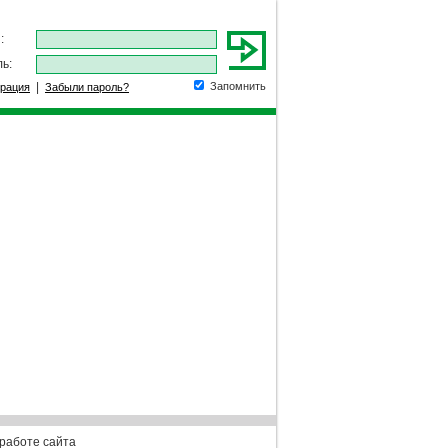
:
ь:
|
Запомнить
трация
Забыли пароль?
работе сайта