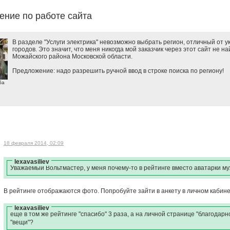
ние по работе сайта
В разделе "Услуги электрика" невозможно выбрать регион, отличный от 
городов. Это значит, что меня никогда мой заказчик через этот сайт не н
Можайского района Московской области.
Предложение: надо разрешить ручной ввод в строке поиска по региону!
ба
18 февраля 2014, 02:09
lexavasiliev
Уважаемый Вольтмастер, у меня почему-то в рейтинге вместо аватарки муж
В рейтинге отображаются фото. Попробуйте зайти в анкету в личном кабинет
lexavasiliev
ещё в том же рейтинге "спасибо" 3 раза, а на личной странице "благодарн
"вещи"?