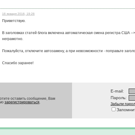
16 января 2016, 19:26
Приветствую.
В заголовках статей блога включена автоматическая смена регистра США --
неграмотно.
Пожалуйста, отключите автозамену, а при невозможности - поправьте заголо
Спасибо заранее!
E-mail:
Пароль:
отите оставить сообщение, Вам
имо
зарегистрироваться
.
Забыли парол
Запомни