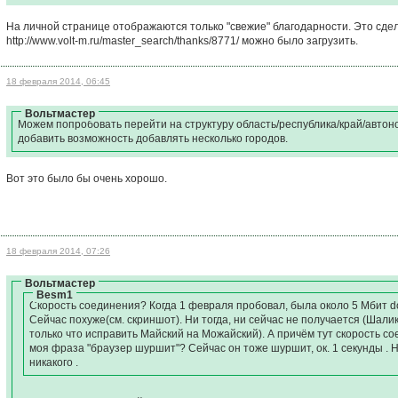
На личной странице отображаются только "свежие" благодарности. Это сдел
http://www.volt-m.ru/master_search/thanks/8771/ можно было загрузить.
18 февраля 2014, 06:45
Вольтмастер
Можем попробовать перейти на структуру область/республика/край/автоном
добавить возможность добавлять несколько городов.
Вот это было бы очень хорошо.
18 февраля 2014, 07:26
Вольтмастер
Besm1
Скорость соединения? Когда 1 февраля пробовал, была около 5 Мбит do
Сейчас похуже(см. скриншот). Ни тогда, ни сейчас не получается (Шали
только что исправить Майский на Можайский). А причём тут скорость 
моя фраза "браузер шуршит"? Сейчас он тоже шуршит, ок. 1 секунды . Но
никакого .