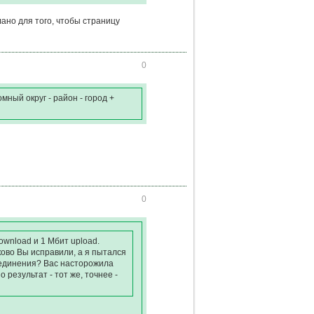
ано для того, чтобы страницу
0
ный округ - район - город +
0
wnload и 1 Мбит upload.
ково Вы исправили, а я пытался
соединения? Вас насторожила
 результат - тот же, точнее -