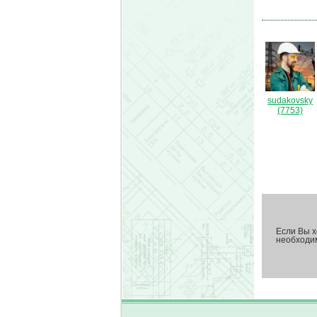
sudakovsky
(7753)
Если Вы х
необход