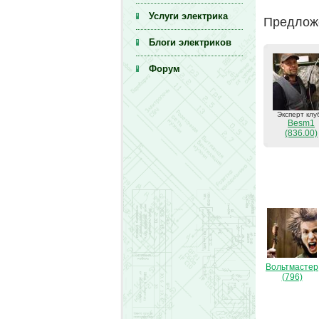
Услуги электрика
Предложе
Блоги электриков
Форум
Эксперт клу
Besm1
(836.00)
Вольтмастер
(796)