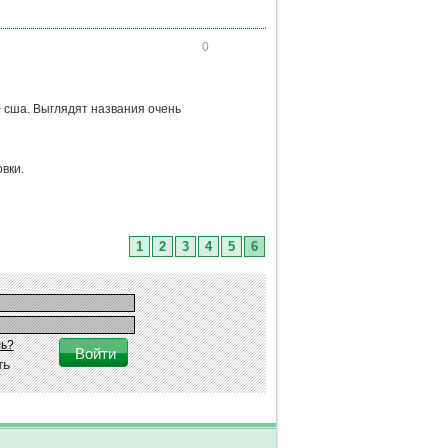
0
> сша. Выглядят названия очень
вки.
1
2
3
4
5
6
ь?
ть