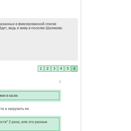
указанных в фиксированной списке
айдет, ведь я живу в поселке Шаликово
1
2
3
4
5
6
0
ик в каске.
е и загрузить ее.
ости" 2 раза, или это разные