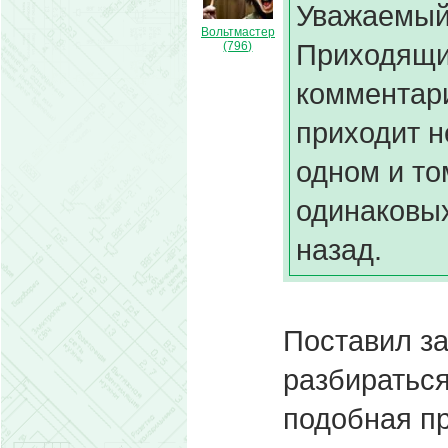
Уважаемый
Вольтмастер
Приходящи
(796)
комментари
приходит н
одном и то
одинаковых
назад.
Поставил за
разбираться
подобная п