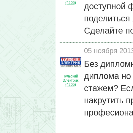
(4205)
доступной ф
поделиться 
Сделайте по
05 ноября 2013
Без дипломн
диплома но 
Тульский
Электрик
(4205)
стажем? Есл
накрутить п
професиона