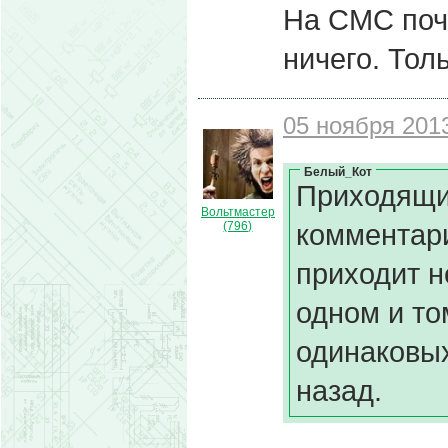
На СМС почт
ничего. Толь
05 ноября 2013
Белый_Кот
Приходящи
Вольтмастер
комментари
(796)
приходит н
одном и то
одинаковых
назад.