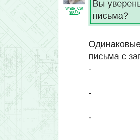
Вы уверены
White_Cat
письма?
(6838)
Одинаковые,
письма с за
-
-
-