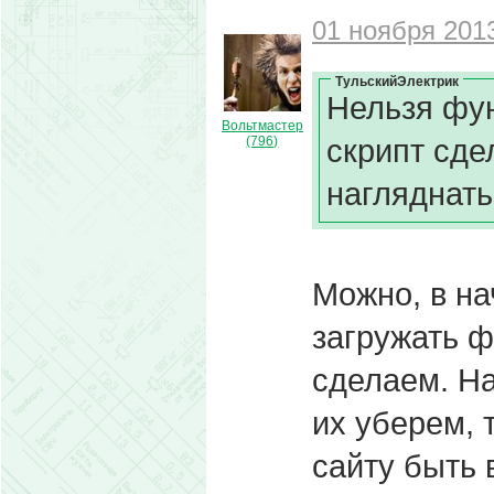
01 ноября 2013
ТульскийЭлектрик
Нельзя фун
Вольтмастер
скрипт сде
(796)
нагляднать
Можно, в н
загружать ф
сделаем. Н
их уберем, 
сайту быть 