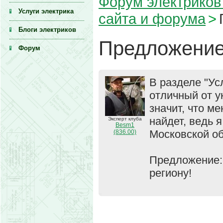
Форум электриков 
Услуги электрика
сайта и форума
>
Блоги электриков
Предложение
Форум
В разделе "Ус
отличный от у
значит, что ме
найдет, ведь 
Эксперт клуба
Besm1
Московской об
(836.00)
Предложение: 
региону!