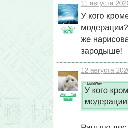
11 августа 202
У кого кром
модерации? 
LightWay
(9378)
же нарисова
зародыше!
12 августа 202
LightWay
У кого кро
White_Cat
модерации
(6838)
Раньше дос