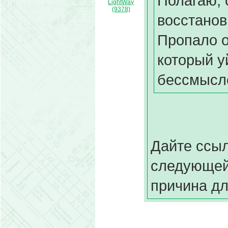
Полагаю, 
LightWay
(9378)
восстанов
Пропало о
который у
бессмысл
Дайте ссы
следующей 
причина дл