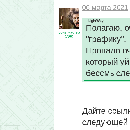
06 марта 2021,
LightWay
Полагаю, о
Вольтмастер
"графику".
(796)
Пропало оч
который уй
бессмысле
Дайте ссыл
следующей н