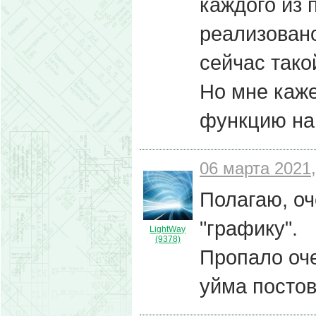
каждого из 
реализовано
сейчас тако
Но мне каже
функцию на 
06 марта 2021,
Полагаю, оч
"графику".
LightWay
(9378)
Пропало оч
уйма посто