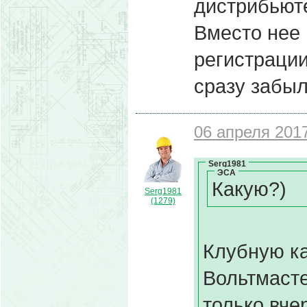
дистрибьюте
Вместо нее 
регистрации
сразу забыл
06 апреля 2017
Serg1981
ЭСА
Какую?)
Serg1981
(1279)
Клубную ка
Вольтмасте
только вче