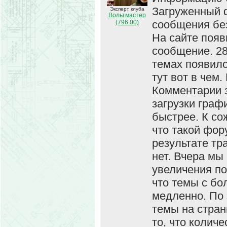
Загруженный 
Эксперт клуба
Вольтмастер
сообщения без
(796.00)
На сайте появ
сообщение. 28
темах появило
тут вот в чем
Комментарии 
загрузки граф
быстрее. К со
что такой фор
результате тр
нет. Вчера мы
увеличения по
что темы с б
медленно. По 
темы на стра
то, что колич