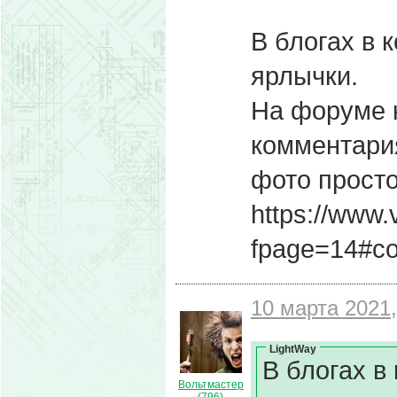
В блогах в 
ярлычки.
На форуме к
комментария
фото просто
https://www.
fpage=14#c
10 марта 2021,
LightWay
В блогах в
Вольтмастер