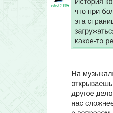
История ко
select (4350)
что при бо
эта страни
загружатьс
какое-то р
На музыкал
открываешь
другое дело
нас сложнее
с вопросом