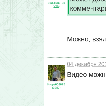
Вольтмастер
комментари
(796)
Можно, взял
04 декабря 201
Видео можн
Игорь608675
(3257)