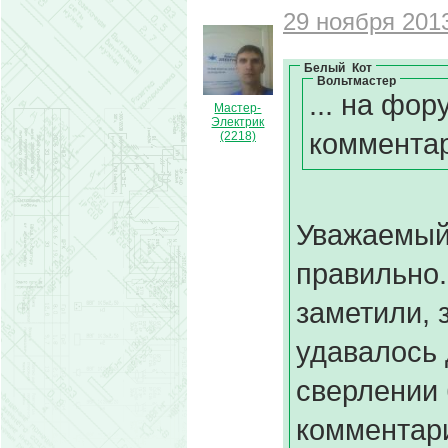
29 ноября 2013
Белый_Кот
Вольтмастер
... на фо
Мастер-
Электрик
комментар
(2218)
Уважаемый 
правильно.
заметили, 
удавалось 
сверлении 
комментари