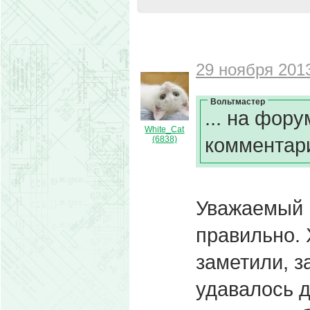
29 ноября 2013
Вольтмастер
... на фор
White_Cat
комментари
(6838)
Уважаемый 
правильно. 
заметили, з
удавалось д