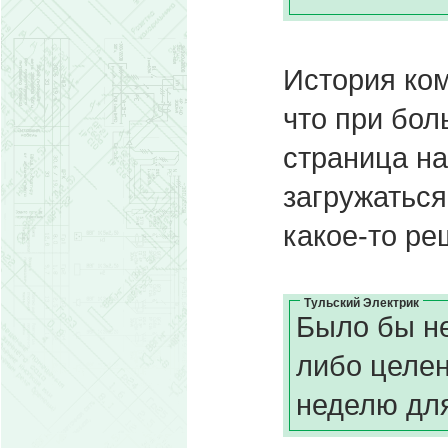
История ком
что при бол
страница н
загружатьс
какое-то р
Тульский Электрик
Было бы не
либо целен
неделю дл