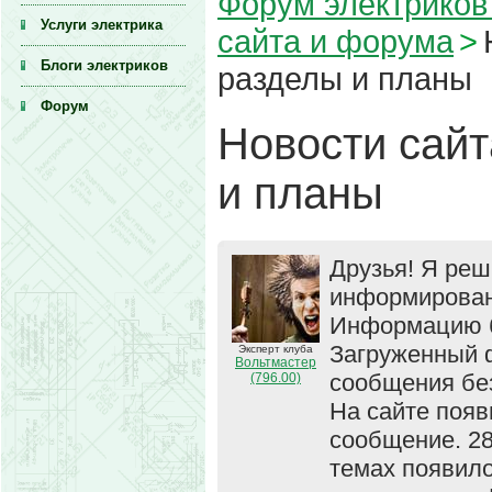
Форум электриков 
Услуги электрика
сайта и форума
>
Блоги электриков
разделы и планы
Форум
Новости сайт
и планы
Друзья! Я реш
информировани
Информацию б
Загруженный 
Эксперт клуба
Вольтмастер
сообщения без
(796.00)
На сайте появ
сообщение. 28
темах появило