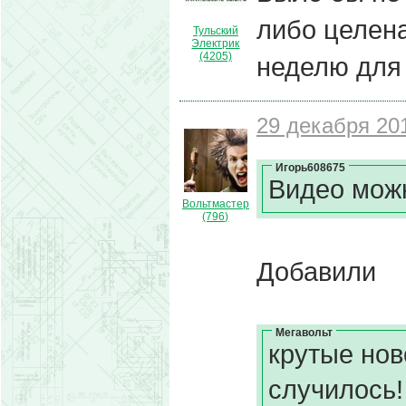
либо целена
Тульский
Электрик
(4205)
неделю для
29 декабря 201
Игорь608675
Видео мож
Вольтмастер
(796)
Добавили
Мегавольт
крутые нов
случилось!