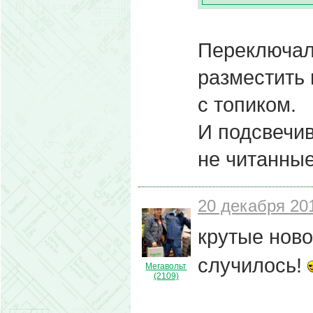
Переключал
разместить 
с топиком.
И подсвечив
не читанны
20 декабря 201
крутые ново
случилось!
Мегавольт
(2109)