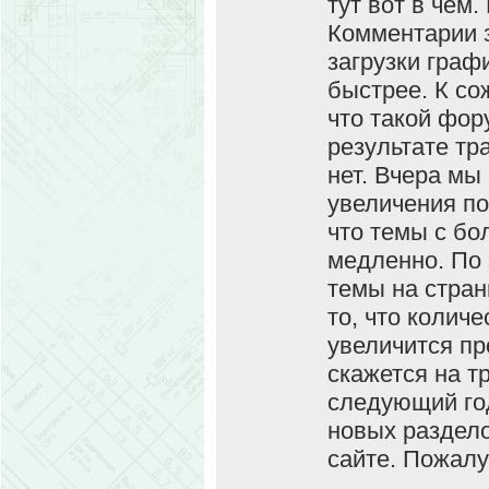
тут вот в чем
Комментарии 
загрузки граф
быстрее. К со
что такой фор
результате тр
нет. Вчера мы
увеличения по
что темы с б
медленно. По 
темы на стра
то, что колич
увеличится п
скажется на т
следующий го
новых раздело
сайте. Пожалу