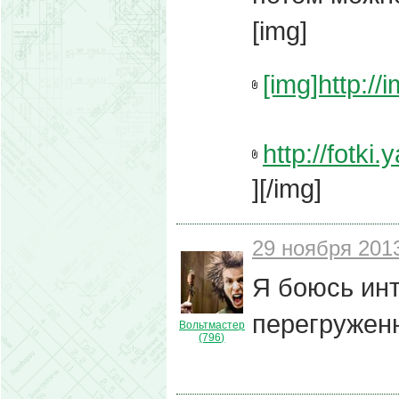
[img]
[img]http://i
http://fotki.
][/img]
29 ноября 2013
Я боюсь ин
перегружен
Вольтмастер
(796)