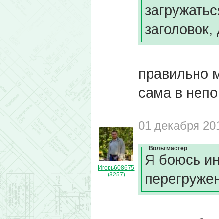
загружатьс
заголовок,
правильно м
сама в непо
01 декабря 201
Вольтмастер
Я боюсь ин
Игорь608675
перегруже
(3257)