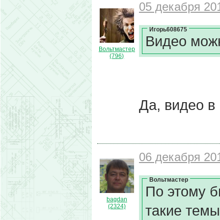
05 декабря 201
Игорь608675
Видео мож
Вольтмастер
(796)
Да, видео в
06 декабря 201
Вольтмастер
По этому б
bagdan
такие темы
(2324)