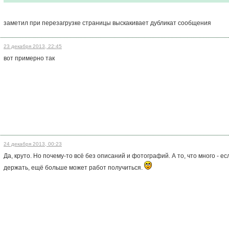
заметил при перезагрузке страницы выскакивает дубликат сообщения
23 декабря 2013, 22:45
вот примерно так
24 декабря 2013, 00:23
Да, круто. Но почему-то всё без описаний и фотографий. А то, что много - ес
держать, ещё больше может работ получиться.