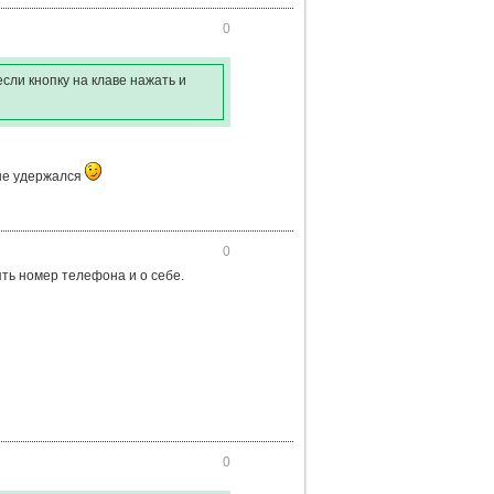
0
если кнопку на клаве нажать и
 не удержался
0
ть номер телефона и о себе.
0