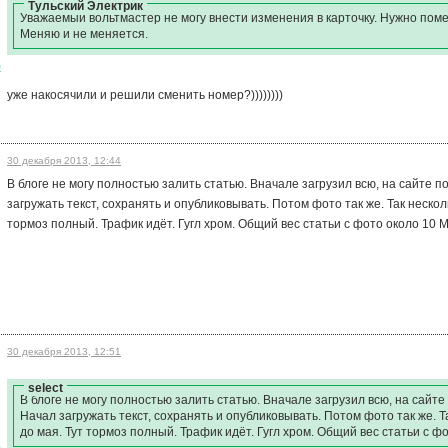
Тульский Электрик
Уважаемый вольтмастер не могу внести изменения в карточку. Нужно пом
Меняю и не меняется.
)
уже накосячили и решили сменить номер?))))))))
30 декабря 2013, 12:44
В блоге не могу полностью залить статью. Вначале загрузил всю, на сайте п
загружать текст, сохранять и опубликовывать. Потом фото так же. Так нескол
тормоз полный. Трафик идёт. Гугл хром. Общий вес статьи с фото около 10 М
30 декабря 2013, 12:51
select
В блоге не могу полностью залить статью. Вначале загрузил всю, на сайте
Начал загружать текст, сохранять и опубликовывать. Потом фото так же. Т
до мая. Тут тормоз полный. Трафик идёт. Гугл хром. Общий вес статьи с ф