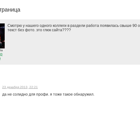
траница
Смотрю у нашего одного коллеги в раздели работа появилась свыше 90 о
текст без фото. это глюк сайта????
ба
ор
)
23 декабря 2013, 22:21
да не солидно для профи. я тоже такое обнаружил.