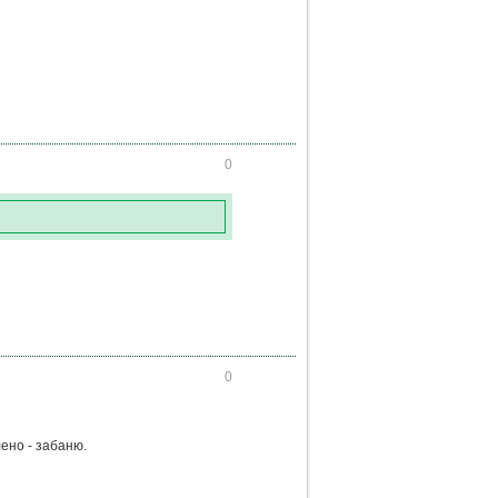
0
0
ено - забаню.