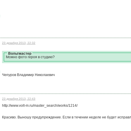
)
23 декабря 2013, 22:32
Вольтмастер
Можно фото героя в студию?
)
Чепуров Владимир Николаевич
23 декабря 2013, 22:43
http://www.volt-m.ru/master_search/works/1214/
Красиво. Выношу предупреждение. Если в течении неделе не будет исправл