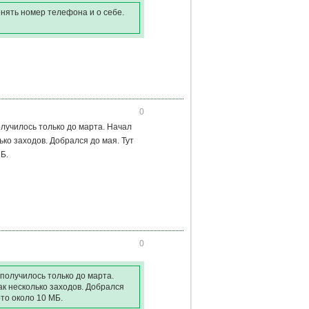
енять номер телефона и о себе.
0
олучилось только до марта. Начал
ько заходов. Добрался до мая. Тут
Б.
0
 получилось только до марта.
ак несколько заходов. Добрался
ото около 10 МБ.