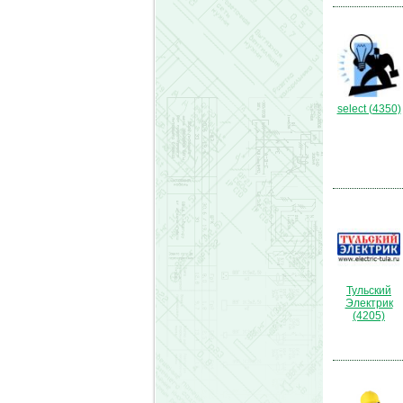
select (4350)
Тульский
Электрик
(4205)