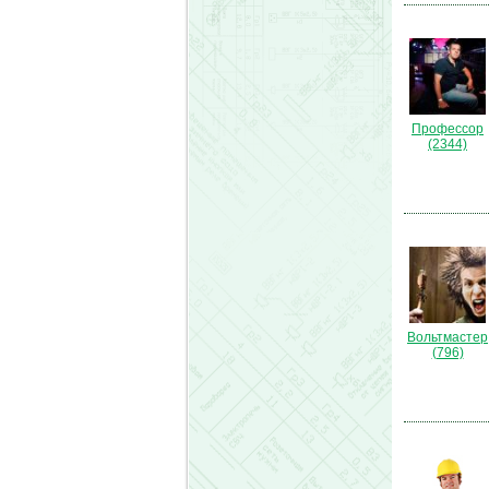
Профессор
(2344)
Вольтмастер
(796)