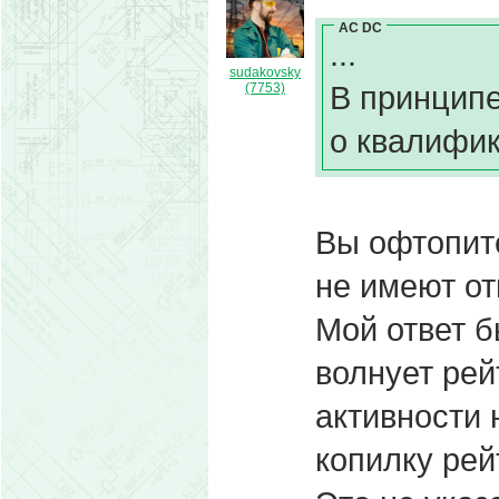
AC DC
...
sudakovsky
В принципе
(7753)
о квалифик
Вы офтопите
не имеют о
Мой ответ б
волнует рей
активности 
копилку рей