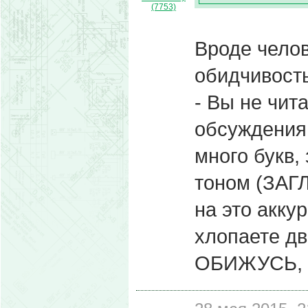
(7753)
Вроде челов
обидчивость
- Вы не чит
обсуждения,
много букв
тоном (ЗАГ
на это акку
хлопаете дв
ОБИЖУСЬ, И