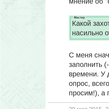
мнение об "
Мастер
Какой захо
насильно о
С меня сна
заполнить (
времени. У 
опрос, всег
просим!), а