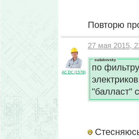
Повторю про
27 мая 2015, 2
sudakovsky
по фильтру
AC DC (1578)
электриков
"балласт" 
Стесняюсь 