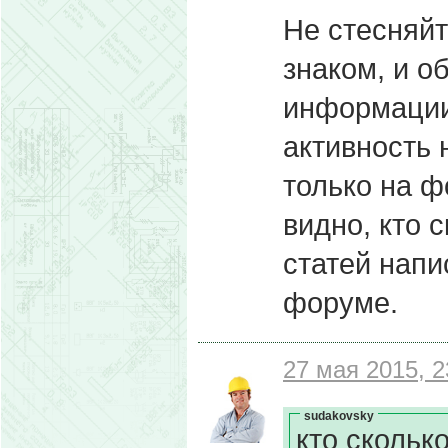
Не стесняйт
знаком, и о
информации
активность 
только на ф
видно, кто 
статей напи
форуме.
27 мая 2015, 2
sudakovsky
кто скольк