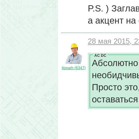
P.S. ) Загл
а акцент на 
28 мая 2015, 2
AC DC
Абсолютно 
lionarh (6347)
необидчивы
Просто это
оставаться