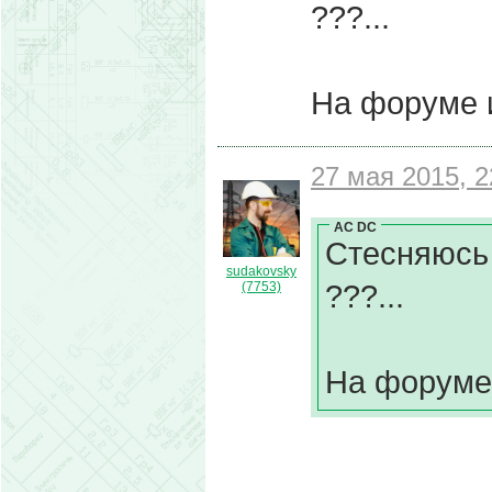
???...
На форуме и
27 мая 2015, 2
AC DC
Стесняюсь 
sudakovsky
???...
(7753)
На форуме 