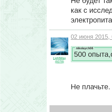
Не будет та
как с иссле
электропита
02 июня 2015, 
nikolaych08
500 опыта,
LightWay
(9378)
Не плачьте.