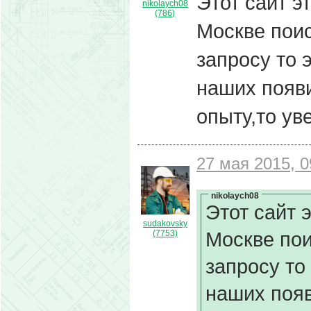
Этот сайт э
nikolaych08
(786)
Москве поис
запросу то 
наших появи
опыту,то ув
27 мая 2015, 0
nikolaych08
Этот сайт 
sudakovsky
Москве пои
(7753)
запросу то
наших появ