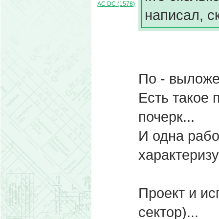
AC DC (1578)
написал, с
По - вылож
Есть такое 
почерк...
И одна рабо
характеризу
Проект и ис
сектор)...