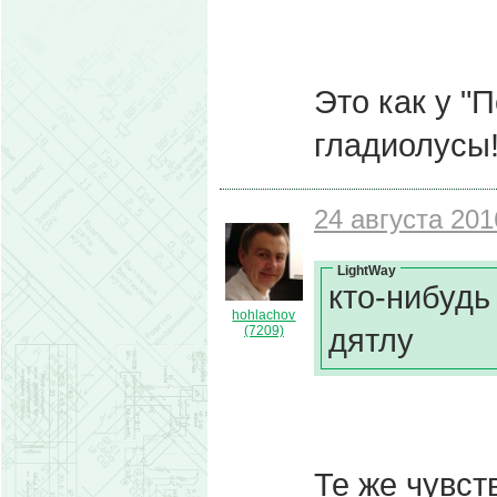
Это как у "
гладиолусы
24 августа 201
LightWay
кто-нибудь
hohlachov
дятлу
(7209)
Те же чувст