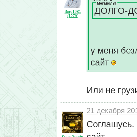
Мегавольт
ДОЛГО-ДО
Serg1981
(1279)
у меня бе
сайт
Или не груз
21 декабря 201
Соглашусь. 
сайт.