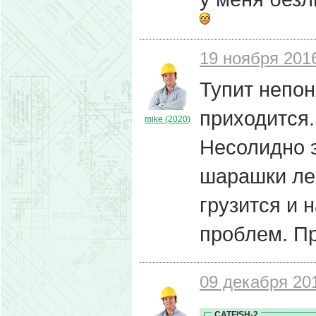
19 ноября 2016
Тупит непон
приходится.
mike (2020)
Несолидно э
шарашки лев
грузится и н
проблем. Пр
09 декабря 201
CATFISH-2