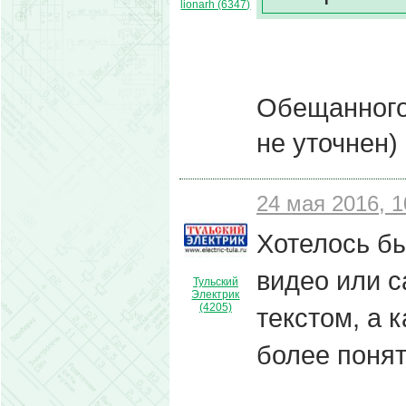
lionarh (6347)
Обещанного 
не уточнен)
24 мая 2016, 1
Хотелось б
видео или с
Тульский
Электрик
(4205)
текстом, а 
более понят