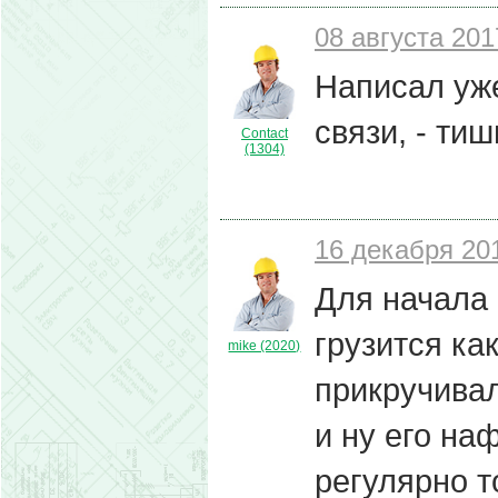
08 августа 201
Написал уж
связи, - тиш
Contact
(1304)
16 декабря 201
Для начала 
грузится ка
mike (2020)
прикручивал
и ну его наф
регулярно т