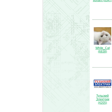
lionarh (6347
White_Cat
(6838)
Тульский
Электрик
(4205)