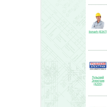
lionarh (6347
Тульский
Электрик
(4205)