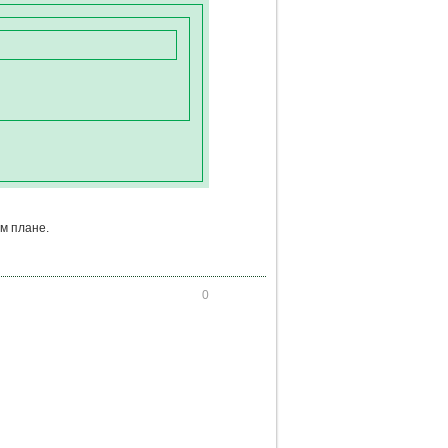
ем плане.
0