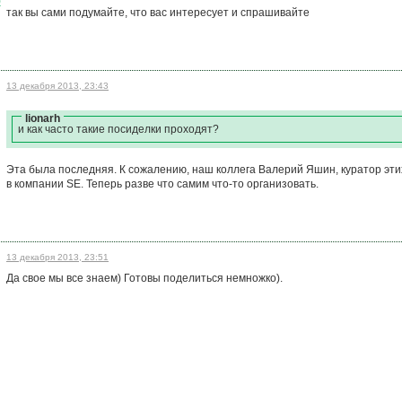
)
так вы сами подумайте, что вас интересует и спрашивайте
13 декабря 2013, 23:43
lionarh
и как часто такие посиделки проходят?
Эта была последняя. К сожалению, наш коллега Валерий Яшин, куратор эт
в компании SE. Теперь разве что самим что-то организовать.
13 декабря 2013, 23:51
Да свое мы все знаем) Готовы поделиться немножко).