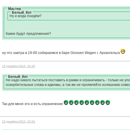
Мастер
Белый_Кот
Ну и когда пойдём?
)
Какие будут предложения?
ну что завтра в 19-00 собираемся в баре Grossen Wagen г. Архангельск
13 декабря 2013, 22:45
Белый_Кот
Не надо никого пытаться поставить в рамки и ограничивать - только не 
оскорбительные слова и идиомы, а так же не проявляйте излишнюю сове
Так для меня это и есть ограничение
13 декабря 2013, 22:51