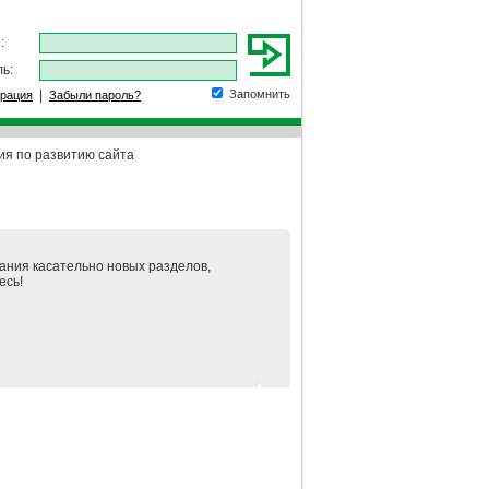
:
ь:
|
Запомнить
трация
Забыли пароль?
я по развитию сайта
ания касательно новых разделов,
есь!