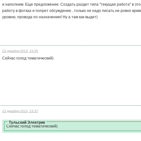
и наполним. Еще предложение: Создать раздет типа "текущая работа" в эт
работу в фотках и попрет обсуждение...только не надо писать не ровно кри
уровню, провода по назначению! Ну а там как выдет)
13 декабря 2013, 23:35
Сейчас голод тематический)
13 декабря 2013, 23:37
Тульский Электрик
Сейчас голод тематический)