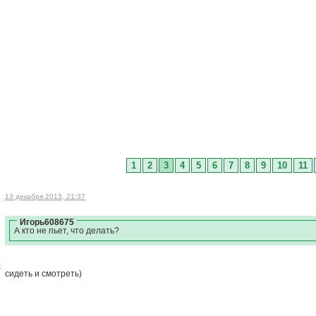
1
2
3
4
5
6
7
8
9
10
11
13 декабря 2013, 21:37
Игорь608675
А кто не пьет, что делать?
)
сидеть и смотреть)