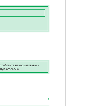
0
употребляйте ненормативные и
сную агрессию.
1