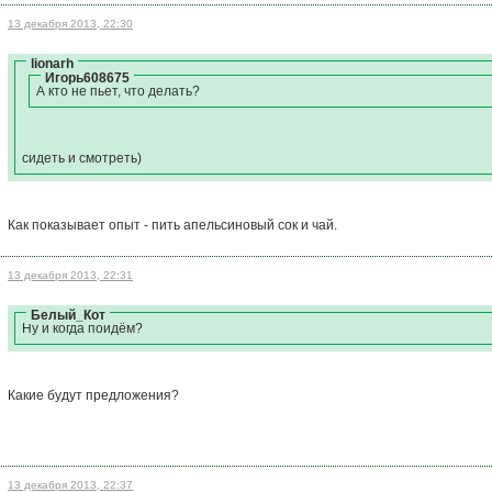
13 декабря 2013, 22:30
lionarh
Игорь608675
А кто не пьет, что делать?
сидеть и смотреть)
Как показывает опыт - пить апельсиновый сок и чай.
13 декабря 2013, 22:31
Белый_Кот
Ну и когда пойдём?
Какие будут предложения?
13 декабря 2013, 22:37