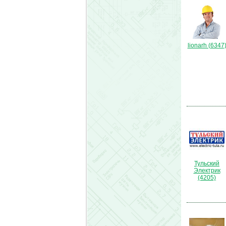
lionarh (6347
Тульский
Электрик
(4205)