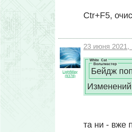
Ctr+F5, очи
23 июня 2021, 
White_Cat
Вольтмастер
Бейдж поп
LightWay
(9378)
Изменений 
та ни - вже 