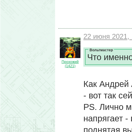
22 июня 2021, 
Вольтмастер
Что именно
Прохожий
(1421)
Как Андрей
- вот так се
PS. Лично 
напрягает -
поднятая вы