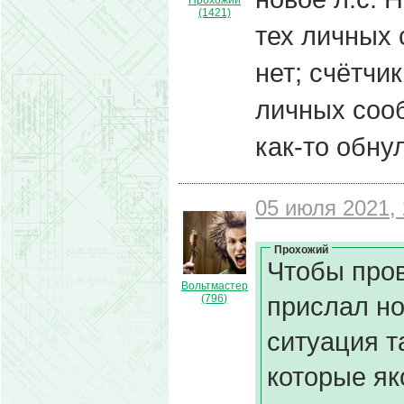
Прохожий
(1421)
тех личных
нет; счётчик
личных сооб
как-то обну
05 июля 2021, 
Прохожий
Чтобы пров
Вольтмастер
прислал но
(796)
ситуация т
которые як