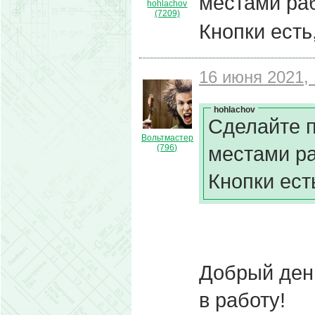
местами ра
hohlachov
(7209)
Кнопки есть
16 июня 2021, 
hohlachov
Сделайте 
Вольтмастер
местами р
(796)
Кнопки ест
Добрый ден
в работу!