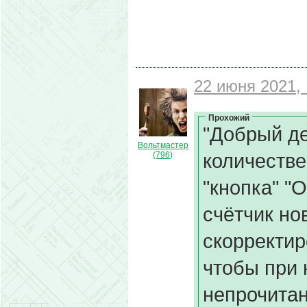
22 июня 2021, 
Прохожий
"Добрый де
Вольтмастер
количестве
(796)
"кнопка" "
счётчик но
скорректир
чтобы при 
непрочита