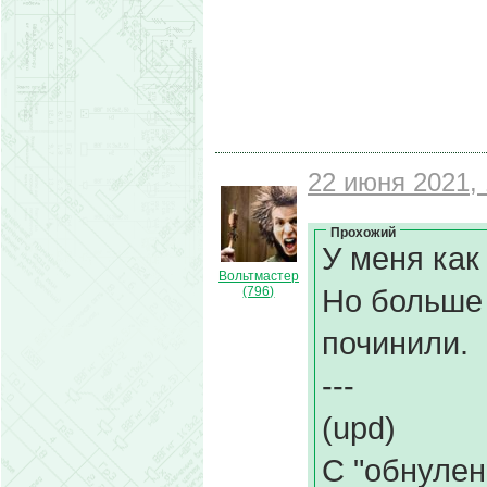
22 июня 2021, 
Прохожий
У меня как
Вольтмастер
Но больше н
(796)
починили.
---
(upd)
С "обнулен