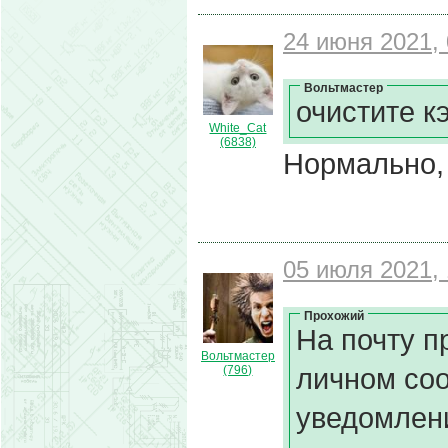
24 июня 2021, 
Вольтмастер
очистите к
White_Cat
(6838)
Нормально,
05 июля 2021, 
Прохожий
На почту 
Вольтмастер
личном соо
(796)
уведомлени