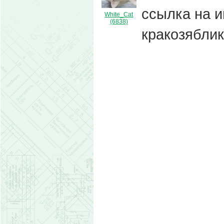
ссылка на 
White_Cat
(6838)
кракозябли