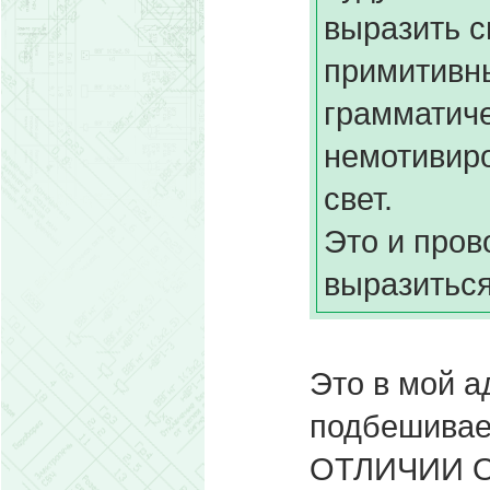
выразить с
примитивн
грамматиче
немотивир
свет.
Это и пров
выразитьс
Это в мой а
подбешивает
ОТЛИЧИИ О