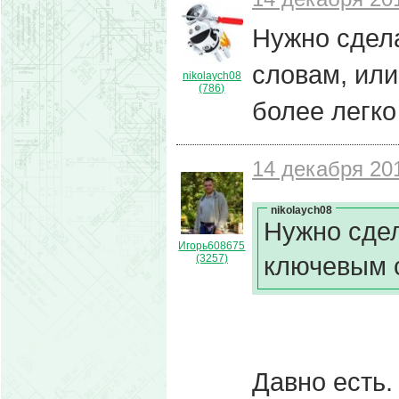
Нужно сдел
словам, или
nikolaych08
(786)
более легко
14 декабря 201
nikolaych08
Нужно сдел
Игорь608675
ключевым 
(3257)
Давно есть.