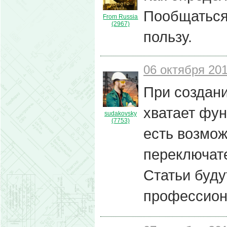
Пообщаться
From Russia
(2967)
пользу.
06 октября 201
При создани
хватает фун
sudakovsky
(7753)
есть возмож
переключат
Статьи буду
профессион