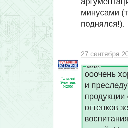
аргументац
минусами (т
поднялся!).
27 сентября 20
Мастер
ооочень х
Тульский
и преследу
Электрик
(4205)
продукции
оттенков з
воспитания