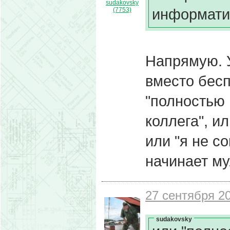
sudakovsky
информати
(7753)
Напрямую. У
вместо бесп
"полностью
коллега", и
или "я не с
начинает му
27 сентября 20
sudakovsky