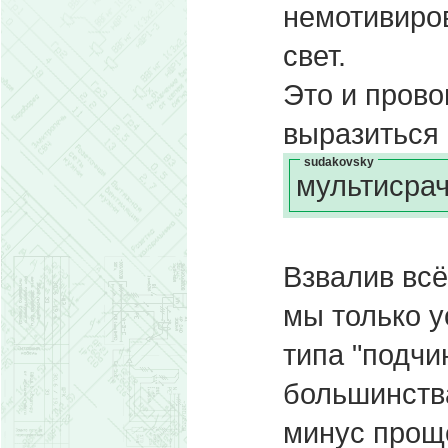
немотивиро
свет.
Это и прово
выразиться
sudakovsky
мультисрач
Взвалив вс
мы только у
типа "подч
большинства
минус проще