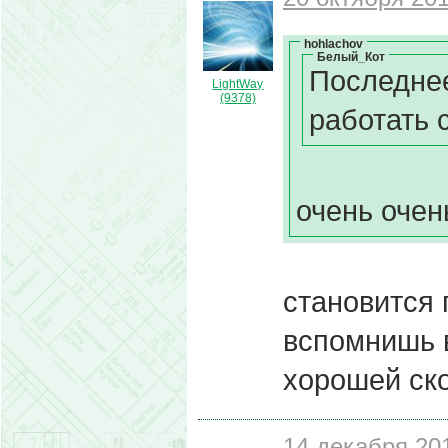
hohlachov
Белый_Кот
Последнее
LightWay
(9378)
работать 
очень очен
становится 
вспомнишь 
хорошей ск
14 декабря 201