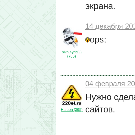
экрана.
14 декабря 201
ops:
nikolaych08
(786)
04 февраля 20
Нужно сдела
сайтов.
Haleon (395)