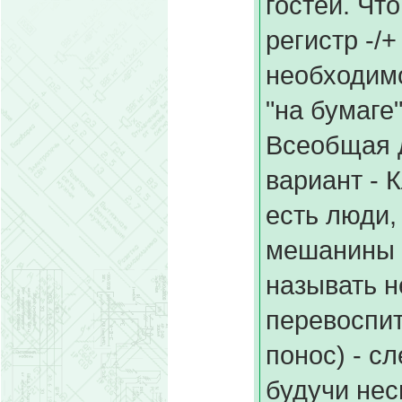
гостей. Чт
регистр -/
необходимо
"на бумаге
Всеобщая 
вариант - 
есть люди,
мешанины 
называть н
перевоспит
понос) - с
будучи не