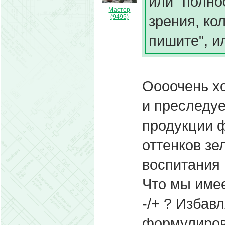
или "полн
Мастер
зрения, ко
(9495)
пишите", и
Оооочень х
и преследуе
продукции 
оттенков зе
воспитания 
Что мы имее
-/+ ? Избав
формулирова