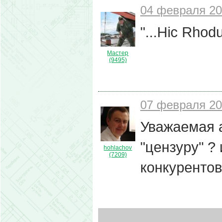
04 февраля 20
"...Hic Rhodus
Мастер
(9495)
07 февраля 20
Уважаемая 
"цензуру" ?
hohlachov
(7209)
конкуренто