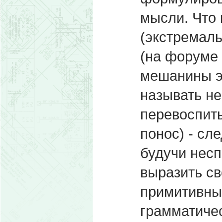
мысли. Что
(экстремаль
(на форуме 
мешанины э
называть не
перевоспиты
понос) - сл
будучи нес
выразить св
примитивны
грамматичес