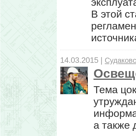
эксплуат
В этой с
регламен
источник
14.03.2015 |
Судаковс
Освеще
Тема цок
утруждаю
информа
а также