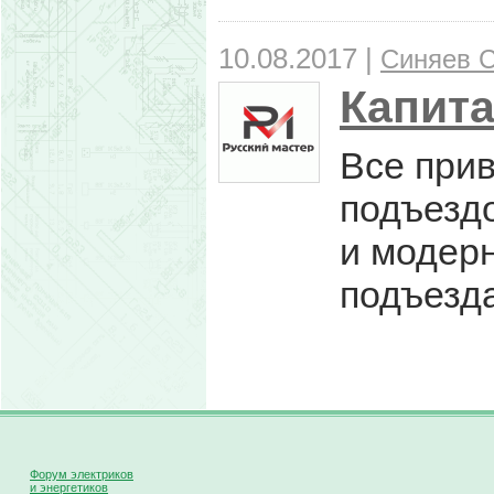
10.08.2017 |
Синяев С
Капит
Все прив
подъездо
и модерн
подъезда
Форум электриков
и энергетиков