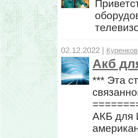
Приветст
оборудо
телевизо
02.12.2022 |
Куренков
Акб дл
*** Эта 
связанно
=======
АКБ для 
американ